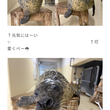
↑元気にはーい
✨️ ↑
可
愛くべー👅