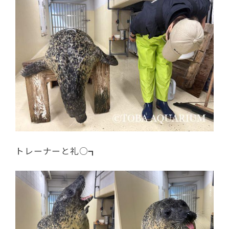
トレーナーと礼○┓