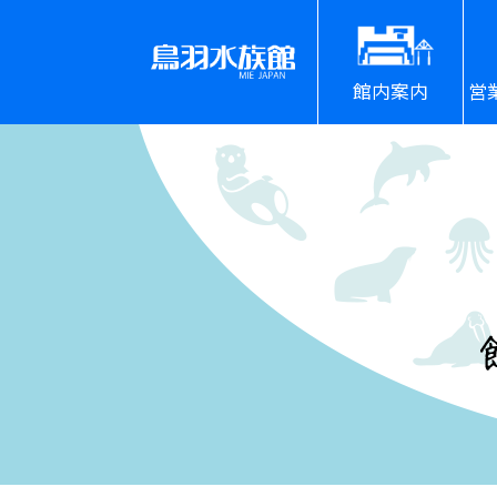
館内案内
営