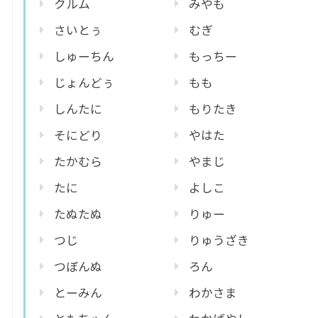
クルム
みやも
さいとぅ
むぎ
しゅーちん
もっちー
じょんどぅ
もも
しんたに
もりたき
そにどり
やはた
たかむら
やまじ
たに
よしこ
たぬたぬ
りゅー
つじ
りゅうざき
つぼんぬ
ろん
とーみん
わかさま