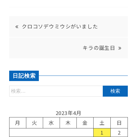
クロコソデウミウシがいました
キラの誕生日
日記検索
2023年4月
月
火
水
木
金
土
日
1
2