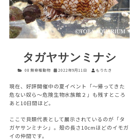
タガヤサンミナシ
08 無脊椎動物
2022年9月11日
もりたき
現在、好評開催中の夏イベント「～帰ってきた
危ない奴ら～危険生物水族館２」も残すところ
あと10日間ほど。
ここで貝類代表として展示されているのが「タ
ガヤサンミナシ」。殻の長さ10cmほどのイモガ
イの仲間です。