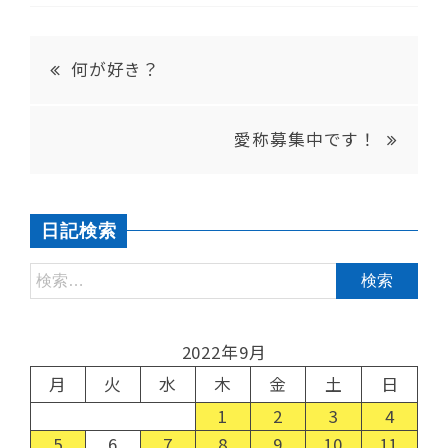
何が好き？
愛称募集中です！
日記検索
2022年9月
月
火
水
木
金
土
日
1
2
3
4
5
6
7
8
9
10
11