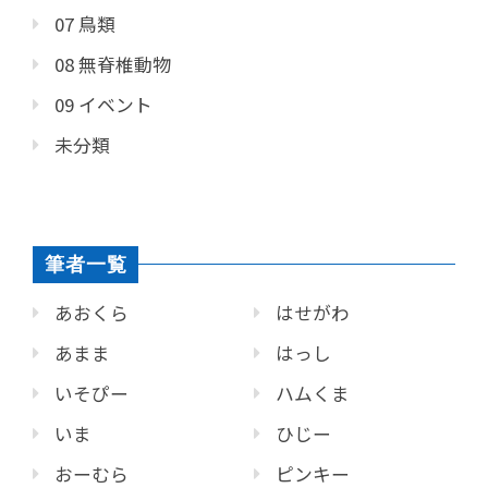
07 鳥類
08 無脊椎動物
09 イベント
未分類
筆者一覧
あおくら
はせがわ
あまま
はっし
いそぴー
ハムくま
いま
ひじー
おーむら
ピンキー