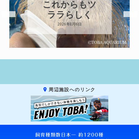
らもツ
ハロー’s
しく
Birthday!!!
月6日
2026年8月6日
周辺施設へのリンク