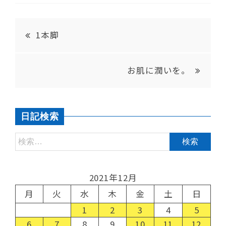
1本脚
お肌に潤いを。
日記検索
2021年12月
月
火
水
木
金
土
日
1
2
3
4
5
6
7
8
9
10
11
12