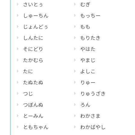
さいとぅ
むぎ
しゅーちん
もっちー
じょんどぅ
もも
しんたに
もりたき
そにどり
やはた
たかむら
やまじ
たに
よしこ
たぬたぬ
りゅー
つじ
りゅうざき
つぼんぬ
ろん
とーみん
わかさま
ともちゃん
わかばやし