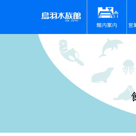
館内案内
営