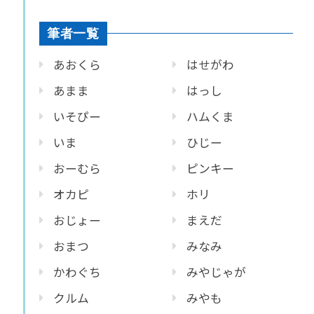
筆者一覧
あおくら
はせがわ
あまま
はっし
いそぴー
ハムくま
いま
ひじー
おーむら
ピンキー
オカピ
ホリ
おじょー
まえだ
おまつ
みなみ
かわぐち
みやじゃが
クルム
みやも