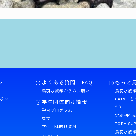
ン
よくある質問 FAQ
もっと
鳥羽水族館からのお願い
鳥羽水族館
ポン
CATV「
学生団体向け情報
作）
学習プログラム
様
定期刊行
昼食
TOBA SU
学生団体向け資料
鳥羽水族