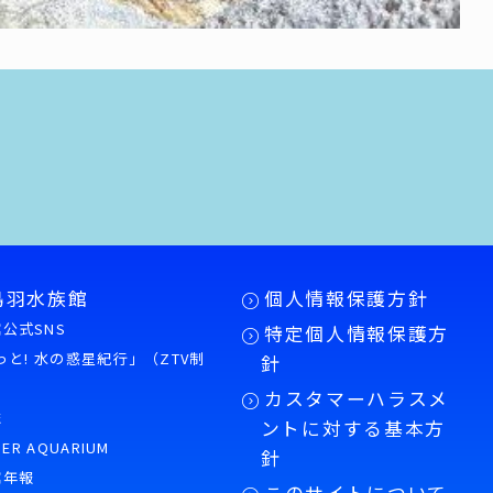
鳥羽水族館
個人情報保護方針
公式SNS
特定個人情報保護方
もっと! 水の惑星紀行」（ZTV制
針
カスタマーハラスメ
誌
ントに対する基本方
PER AQUARIUM
針
館年報