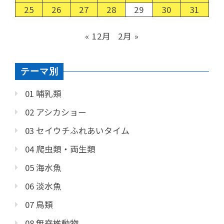
25
26
27
28
29
30
31
« 12月
2月 »
テーマ別
01 哺乳類
02 アシカショー
03 セイウチふれあいタイム
04 爬虫類・両生類
05 海水魚
06 淡水魚
07 鳥類
08 無脊椎動物