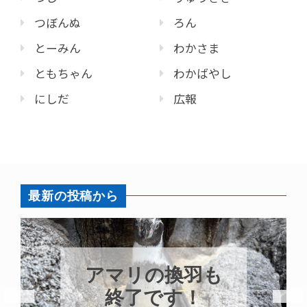
つぼんぬ
ろん
とーみん
わかさま
ともちゃん
わかばやし
にしだ
広報
最新の投稿から
トビウオ幼魚展
示中！