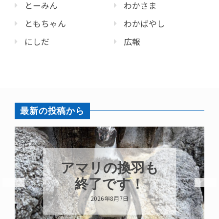
とーみん
わかさま
ともちゃん
わかばやし
にしだ
広報
最新の投稿から
アマリの換羽も
終了です！
2026年8月7日