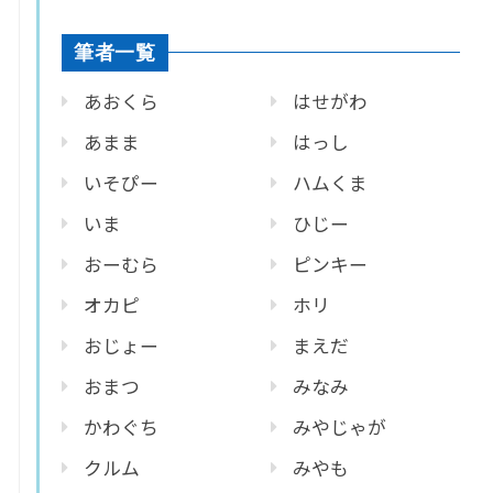
筆者一覧
あおくら
はせがわ
あまま
はっし
いそぴー
ハムくま
いま
ひじー
おーむら
ピンキー
オカピ
ホリ
おじょー
まえだ
おまつ
みなみ
かわぐち
みやじゃが
クルム
みやも