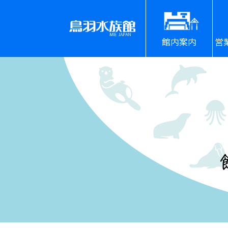
館内案内
営