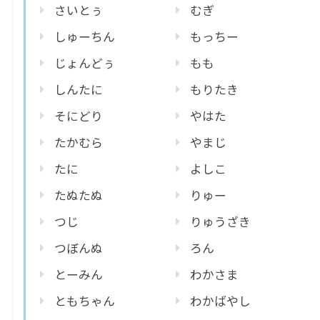
さいとぅ
むぎ
しゅーちん
もっちー
じょんどぅ
もも
しんたに
もりたき
そにどり
やはた
たかむら
やまじ
たに
よしこ
たぬたぬ
りゅー
つじ
りゅうざき
つぼんぬ
ろん
とーみん
わかさま
ともちゃん
わかばやし