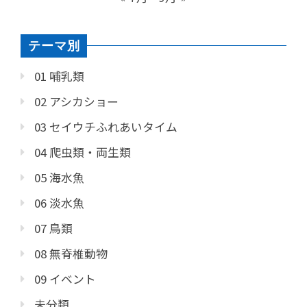
テーマ別
01 哺乳類
02 アシカショー
03 セイウチふれあいタイム
04 爬虫類・両生類
05 海水魚
06 淡水魚
07 鳥類
08 無脊椎動物
09 イベント
未分類