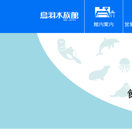
館内案内
営