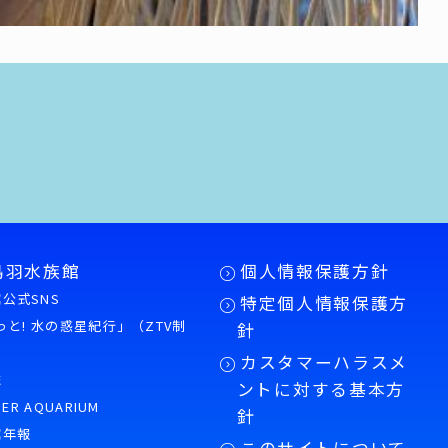
鳥羽水族館
個人情報保護方針
公式SNS
特定個人情報保護方
もっと! 水の惑星紀行」（ZTV制
針
カスタマーハラスメ
誌
ントに対する基本方
PER AQUARIUM
針
館年報