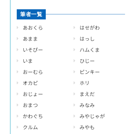
筆者一覧
あおくら
はせがわ
あまま
はっし
いそぴー
ハムくま
いま
ひじー
おーむら
ピンキー
オカピ
ホリ
おじょー
まえだ
おまつ
みなみ
かわぐち
みやじゃが
クルム
みやも