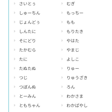
さいとぅ
むぎ
しゅーちん
もっちー
じょんどぅ
もも
しんたに
もりたき
そにどり
やはた
たかむら
やまじ
たに
よしこ
たぬたぬ
りゅー
つじ
りゅうざき
つぼんぬ
ろん
とーみん
わかさま
ともちゃん
わかばやし