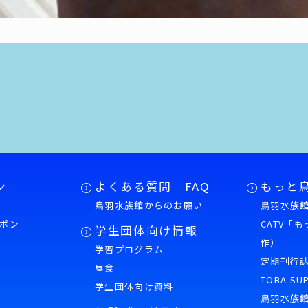
ン
よくある質問 FAQ
もっと
鳥羽水族館からのお願い
鳥羽水族館
ポン
CATV「
学生団体向け情報
作）
学習プログラム
様
定期刊行
昼食
TOBA SU
学生団体向け資料
鳥羽水族