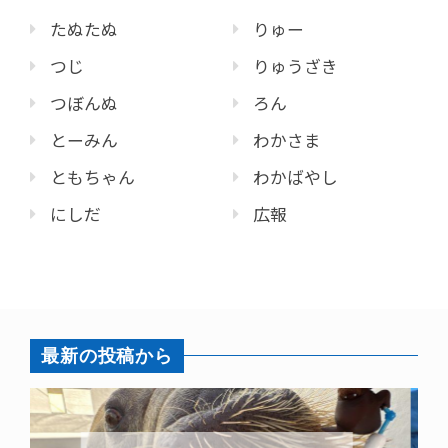
たぬたぬ
りゅー
つじ
りゅうざき
つぼんぬ
ろん
とーみん
わかさま
ともちゃん
わかばやし
にしだ
広報
最新の投稿から