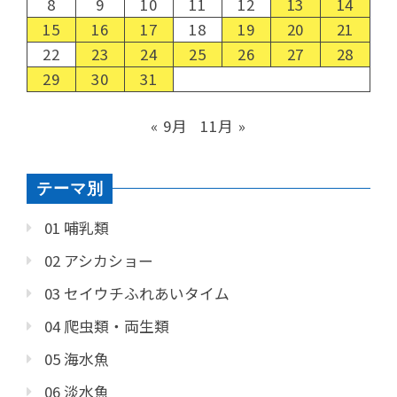
8
9
10
11
12
13
14
15
16
17
18
19
20
21
22
23
24
25
26
27
28
29
30
31
« 9月
11月 »
テーマ別
01 哺乳類
02 アシカショー
03 セイウチふれあいタイム
04 爬虫類・両生類
05 海水魚
06 淡水魚