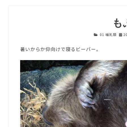
も
01 哺乳類
2
暑いからか仰向けで寝るビーバー。