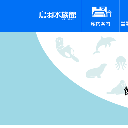
館内案内
営