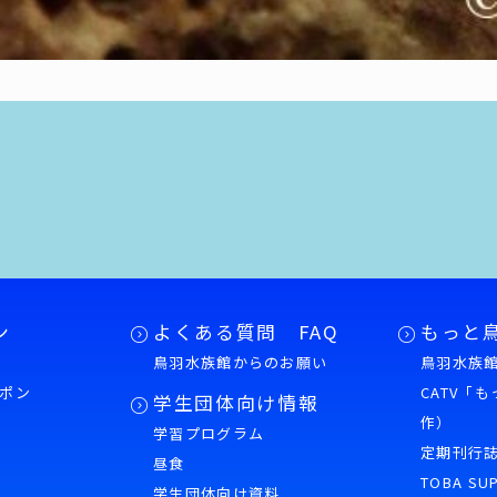
ン
よくある質問 FAQ
もっと
鳥羽水族館からのお願い
鳥羽水族館
ポン
CATV「
学生団体向け情報
作）
学習プログラム
様
定期刊行
昼食
TOBA SU
学生団体向け資料