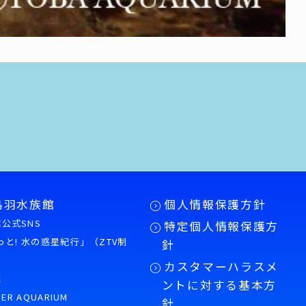
鳥羽水族館
個人情報保護方針
公式SNS
特定個人情報保護方
もっと! 水の惑星紀行」（ZTV制
針
カスタマーハラスメ
誌
ントに対する基本方
PER AQUARIUM
針