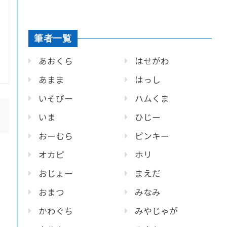
筆者一覧
あおくら
はせがわ
あまま
はっし
いそぴー
ハムくま
いま
ひじー
おーむら
ピンキー
オカピ
ホリ
おじょー
まえだ
おまつ
みなみ
かわぐち
みやじゃが