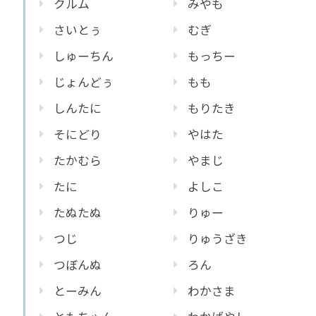
クルム
みやも
さいとぅ
むぎ
しゅーちん
もっちー
じょんどぅ
もも
しんたに
もりたき
そにどり
やはた
たかむら
やまじ
たに
よしこ
たぬたぬ
りゅー
つじ
りゅうざき
つぼんぬ
ろん
とーみん
わかさま