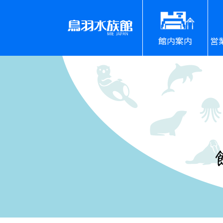
館内案内
営