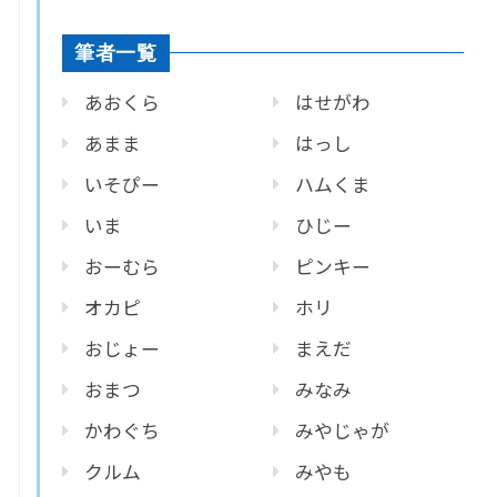
筆者一覧
あおくら
はせがわ
あまま
はっし
いそぴー
ハムくま
いま
ひじー
おーむら
ピンキー
オカピ
ホリ
おじょー
まえだ
おまつ
みなみ
かわぐち
みやじゃが
クルム
みやも