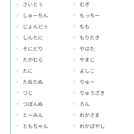
さいとぅ
むぎ
しゅーちん
もっちー
じょんどぅ
もも
しんたに
もりたき
そにどり
やはた
たかむら
やまじ
たに
よしこ
たぬたぬ
りゅー
つじ
りゅうざき
つぼんぬ
ろん
とーみん
わかさま
ともちゃん
わかばやし