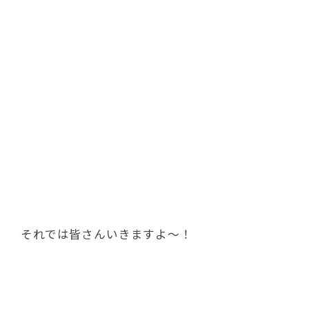
せ～のっ！