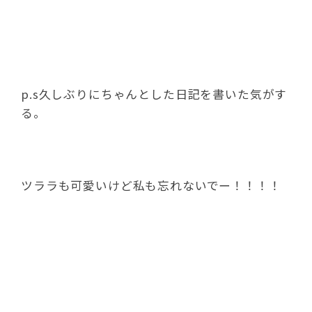
担当者も暑さに負けず頑張ります！！！！
皆さん、応援お願いしますね～
～！！！！！！！
ウデナガゴカクヒトデから大きなスイク
チムシが見つかる