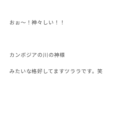
何はともあれツララが無事に
７歳を迎えられたことに大きな拍手と
たくさんのおめでとうを送ります！！
これからは暑い日が続くけど
毎日楽しく遊ぼうね！