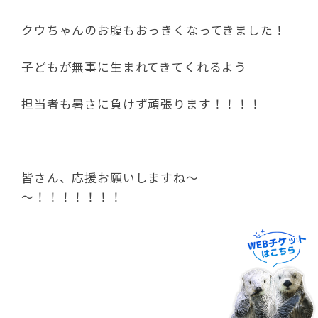
23
24
25
26
27
28
29
30
31
« 4月
6月 »
テーマ別
01 哺乳類
02 アシカショー
03 セイウチふれあいタイム
04 爬虫類・両生類
05 海水魚
06 淡水魚
07 鳥類