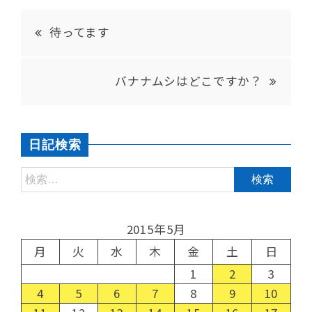
待ってます
バナナムシはどこですか？
日記検索
2015年5月
月
火
水
木
金
土
日
1
2
3
4
5
6
7
8
9
10