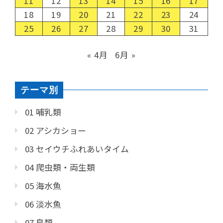
11
12
13
14
15
16
17
18
19
20
21
22
23
24
25
26
27
28
29
30
31
« 4月
6月 »
テーマ別
01 哺乳類
02 アシカショー
03 セイウチふれあいタイム
04 爬虫類・両生類
05 海水魚
06 淡水魚
07 鳥類