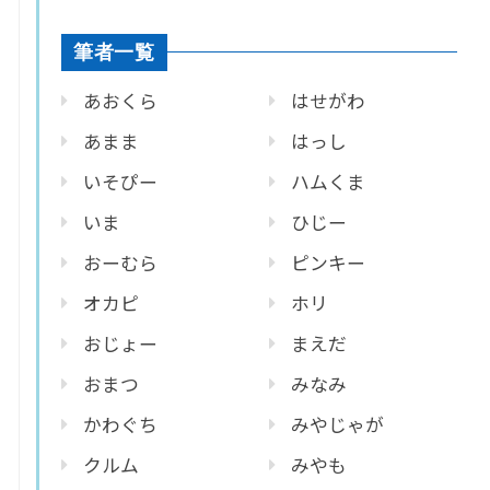
筆者一覧
あおくら
はせがわ
あまま
はっし
いそぴー
ハムくま
いま
ひじー
おーむら
ピンキー
オカピ
ホリ
おじょー
まえだ
おまつ
みなみ
かわぐち
みやじゃが
クルム
みやも