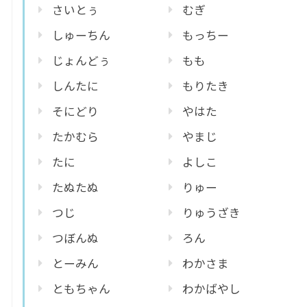
さいとぅ
むぎ
しゅーちん
もっちー
じょんどぅ
もも
しんたに
もりたき
そにどり
やはた
たかむら
やまじ
たに
よしこ
たぬたぬ
りゅー
つじ
りゅうざき
つぼんぬ
ろん
とーみん
わかさま
ともちゃん
わかばやし