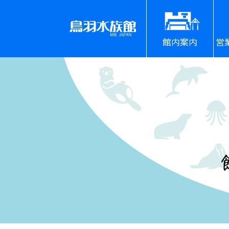
館内案内
営