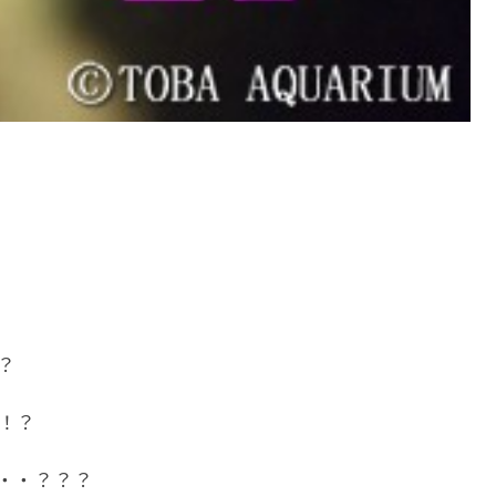
？
！？
・・？？？