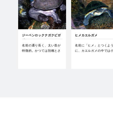
ジーベンロックナガクビガ
ヒメカエルガメ
メ
名前の通り長く、太い首が
名前に「ヒメ」とつくよ
特徴的。かつては別種とさ
に、カエルガメの中では
れていたチリメンナガクビ
型の種類。幼体の頃は頭
ガメ…
に暗…