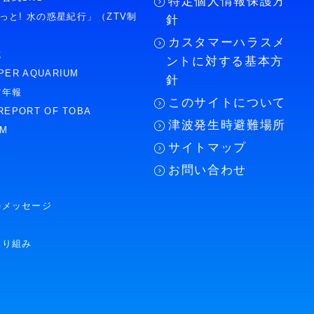
特定個人情報保護方
もっと! 水の惑星紀行」（ZTV制
針
カスタマーハラスメ
誌
ントに対する基本方
PER AQUARIUM
針
館年報
このサイトについて
REPORT OF TOBA
津波発生時避難場所
UM
サイトマップ
お問い合わせ
のメッセージ
取り組み