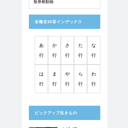
無脊椎動物
全種名50音インデックス
あ
か
さ
た
な
行
行
行
行
行
は
ま
や
ら
わ
行
行
行
行
行
ピックアップ生きもの