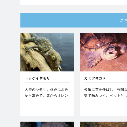
こ
トッケイヤモリ
カミツキガメ
大型のヤモリ。体色は水色
俊敏に首を伸ばし、強靱
から灰色で、赤からオレン
顎で噛みつく。ペットと
ジの小斑点がある。テリト
て人気であったが、大き
リー…
成長…