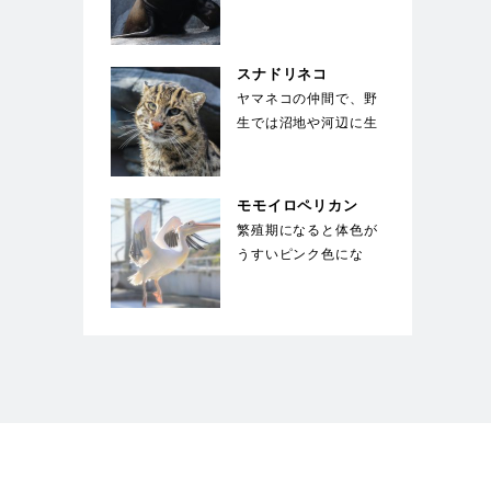
は体長3m、体重1000
㎏にも成長する。…
スナドリネコ
ヤマネコの仲間で、野
生では沼地や河辺に生
息している。前足の指
の間には、水かきの
様…
モモイロペリカン
繁殖期になると体色が
うすいピンク色にな
る。ペリカンの中では
大型種で翼を広げると
2…