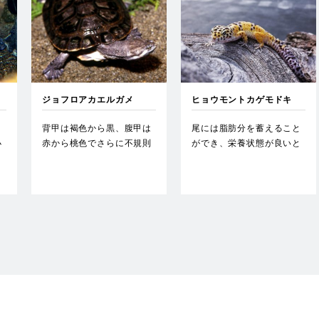
ジョフロアカエルガメ
ヒョウモントカゲモドキ
う
背甲は褐色から黒、腹甲は
尾には脂肪分を蓄えること
小
赤から桃色でさらに不規則
ができ、栄養状態が良いと
部
な黒斑が入る。低温への耐
太くなる。様々な品種が固
性も…
定さ…