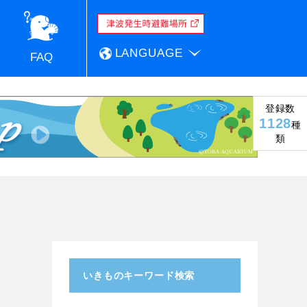
LANGUAGE
FAQ
登録数
1128
種
類
いきものキーワード検索