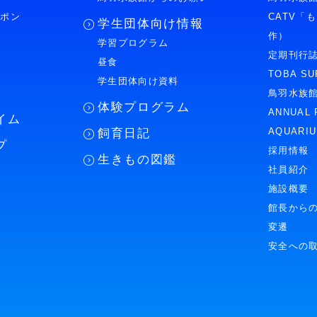
ーポン
CATV「
学生団体向け情報
作）
学習プログラム
様
定期刊行
昼食
TOBA SU
学生団体向け資料
鳥羽水族
体験プログラム
ANNUAL 
イム
AQUARI
飼育日記
プ
採用情報
生きもの図鑑
社員紹介
施設概要
館長から
変遷
安全への