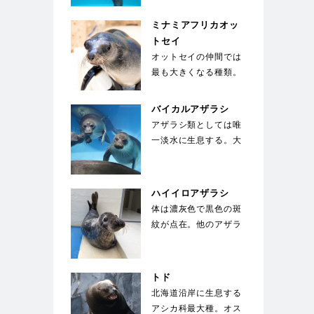
の400～500本のヒ
ゲ。キバは上顎の犬…
ミナミアフリカオッ
トセイ
オットセイの仲間では
最も大きくなる種類。
体を覆う剛毛の下には
綿毛のような下毛が
バイカルアザラシ
密…
アザラシ類としては唯
一淡水に生息する。大
きな目が特徴で、生ま
れた子供は全身が白
い…
ハイイロアザラシ
体は濃灰色で黒色の斑
紋が点在。他のアザラ
シとは違い、馬のよう
な長い顔が特徴的。
国…
トド
北海道沿岸に生息する
アシカ科最大種。オス