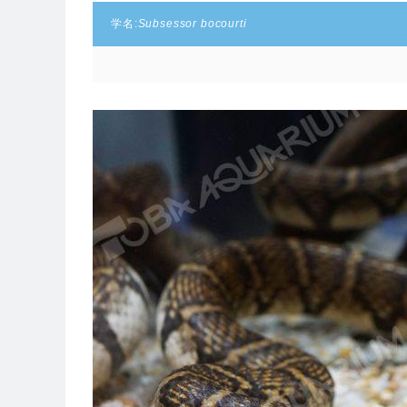
学名:
Subsessor bocourti