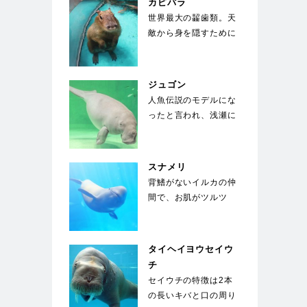
カピバラ
世界最大の齧歯類。天
敵から身を隠すために
水中に5分以上潜るこ
とができ、顔を出す
の…
ジュゴン
人魚伝説のモデルにな
ったと言われ、浅瀬に
生える海草を餌にして
いる。世界中でも飼
育…
スナメリ
背鰭がないイルカの仲
間で、お肌がツルツ
ル。東京湾、名古屋
港、大阪湾にも生息す
る身…
タイヘイヨウセイウ
チ
セイウチの特徴は2本
の長いキバと口の周り