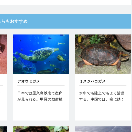
ちらもおすすめ
アオウミガメ
ミスジハコガメ
な
日本では屋久島以南で産卵
水中でも陸上でもよく活動
し
が見られる。甲羅の放射模
する。中国では、癌に効く
く
様が朝日のように美しいこ
薬の材料になると信じられ
とか…
てい…