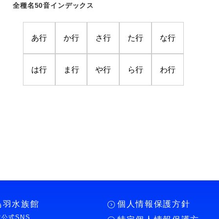
全種名50音インデックス
あ行
か行
さ行
た行
な行
は行
ま行
や行
ら行
わ行
鳥羽水族館
個人情報保護方針
公式SNS