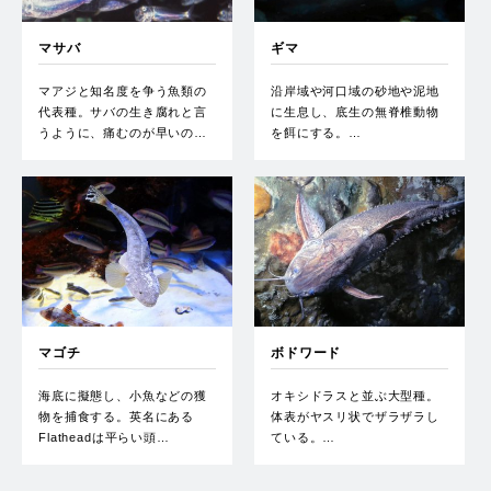
マサバ
ギマ
マアジと知名度を争う魚類の
沿岸域や河口域の砂地や泥地
代表種。サバの生き腐れと言
に生息し、底生の無脊椎動物
うように、痛むのが早いの…
を餌にする。…
マゴチ
ボドワード
海底に擬態し、小魚などの獲
オキシドラスと並ぶ大型種。
物を捕食する。英名にある
体表がヤスリ状でザラザラし
Flatheadは平らい頭…
ている。…