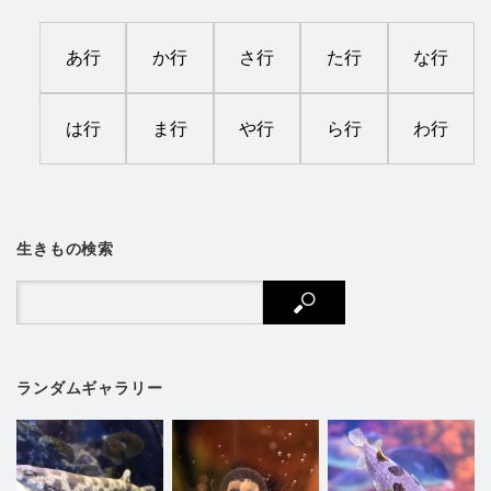
あ行
か行
さ行
た行
な行
は行
ま行
や行
ら行
わ行
生きもの検索
ランダムギャラリー