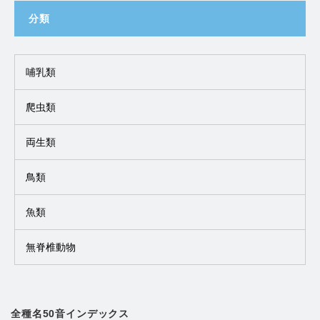
分類
哺乳類
爬虫類
両生類
鳥類
魚類
無脊椎動物
全種名50音インデックス