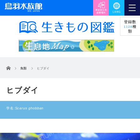
登録数
種
1128
類
ホーム
魚類
ヒブダイ
ヒブダイ
学名:
Scarus ghobban