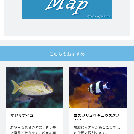
こちらもおすすめ
マジリアイゴ
ヨスジリュウキュウスズメ
ダイ
鮮やかな黄色の体に、青い線
尾鰭にも黒帯があることで似
や斑紋が散在する。稚魚の頃
た仲間と区別できる。…