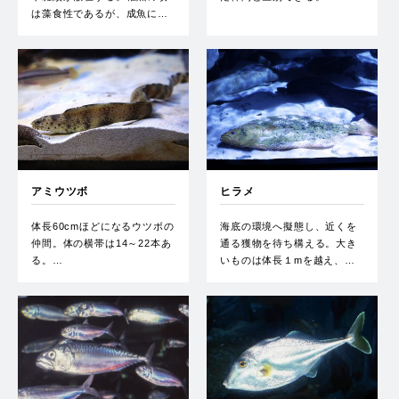
は藻食性であるが、成魚に…
アミウツボ
ヒラメ
体長60cmほどになるウツボの
海底の環境へ擬態し、近くを
仲間。体の横帯は14～22本あ
通る獲物を待ち構える。大き
る。…
いものは体長１mを越え、…