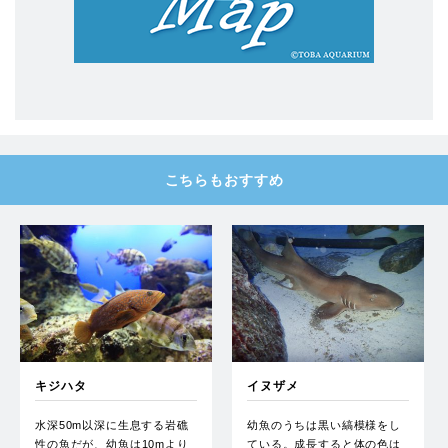
こちらもおすすめ
キジハタ
イヌザメ
水深50m以深に生息する岩礁
幼魚のうちは黒い縞模様をし
性の魚だが、幼魚は10mより
ている。成長すると体の色は