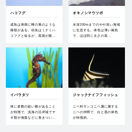
ハコフグ
オキノシマウツボ
成魚は体側に蜂の巣のような
水深200mまでのやや深い海域
模様がある。幼魚はミナミハ
に生息する。体色は薄い褐色
コフグと似るが、黒斑が眼…
で、ほぼ同じ太さの黒…
イバラタツ
ジャックナイフフィッシュ
体に多数の鋭い棘があること
ニベ科サンゴニベ属に属する
が特徴で、浅海の沿岸域でヤ
ニベの仲間で、白と黒の体色
ギ類や海藻などに巻きつい…
が特徴的。…