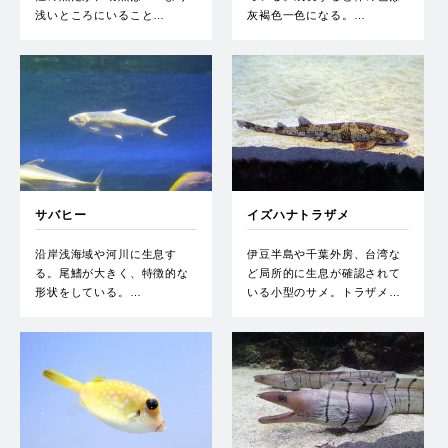
浅いところにいること…
灰褐色一色になる。…
サバヒー
イズハナトラザメ
沿岸浅海域や河川に生息す
伊豆半島や千葉外房、台湾な
る。尾鰭が大きく、特徴的な
ど局所的に生息が確認されて
形状をしている。…
いる小型のサメ。トラザメ…