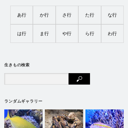
あ行
か行
さ行
た行
な行
は行
ま行
や行
ら行
わ行
生きもの検索
ランダムギャラリー