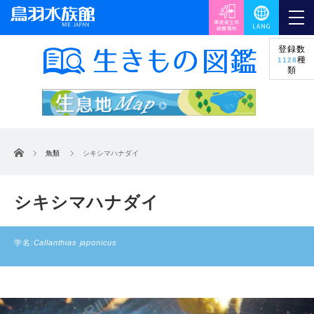
登録数
種
1128
類
ホーム
魚類
シキシマハナダイ
シキシマハナダイ
学名:
Callanthias japonicus