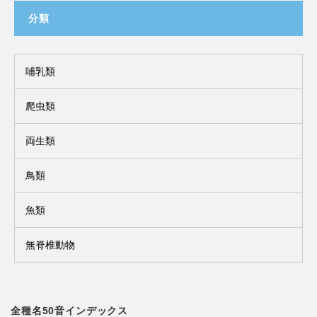
分類
哺乳類
爬虫類
両生類
鳥類
魚類
無脊椎動物
全種名50音インデックス