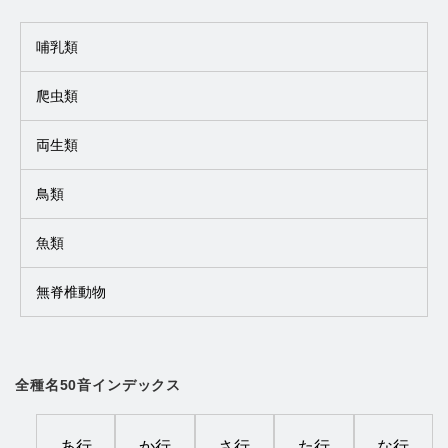
哺乳類
爬虫類
両生類
鳥類
魚類
無脊椎動物
全種名50音インデックス
あ行
か行
さ行
た行
な行