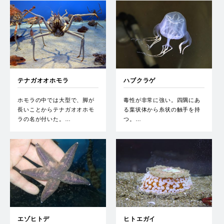
テナガオオホモラ
ハブクラゲ
ホモラの中では大型で、脚が
毒性が非常に強い。四隅にあ
長いことからテナガオオホモ
る葉状体から糸状の触手を持
ラの名が付いた。…
つ。…
エゾヒトデ
ヒトエガイ