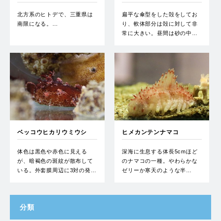
北方系のヒトデで、三重県は
扁平な傘型をした殻をしてお
南限になる。…
り、軟体部分は殻に対して非
常に大きい。昼間は砂の中…
ベッコウヒカリウミウシ
ヒメカンテンナマコ
体色は黒色や赤色に見える
深海に生息する体長5cmほど
が、暗褐色の斑紋が散布して
のナマコの一種。やわらかな
いる。外套膜周辺に3対の発…
ゼリーか寒天のような半…
分類