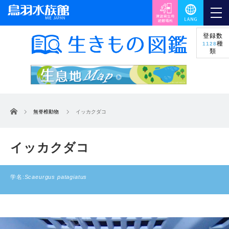
登録数
種
1128
類
ホーム
無脊椎動物
イッカクダコ
イッカクダコ
学名:
Scaeurgus patagiatus