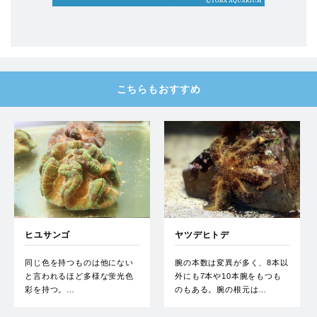
こちらもおすすめ
ヒユサンゴ
ヤツデヒトデ
同じ色を持つものは他にない
腕の本数は変異が多く、8本以
と言われるほど多様な蛍光色
外にも7本や10本腕をもつも
彩を持つ。…
のもある。腕の根元は…