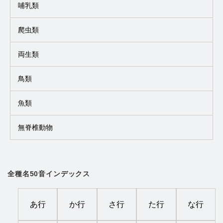
哺乳類
爬虫類
両生類
鳥類
魚類
無脊椎動物
全種名50音インデックス
あ行
か行
さ行
た行
な行