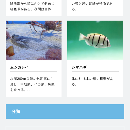
鰭前部から頭にかけて斜めに
い帯と黒い背鰭が特徴であ
暗色帯がある。夜間は全体…
る。…
ムシガレイ
シマハギ
水深200ｍ以浅の砂泥底に生
体に5～6本の細い横帯があ
息し、甲殻類、イカ類、魚類
る。…
を食べる。…
分類