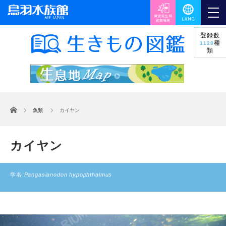
登録数
種
1128
類
ホーム
魚類
カイヤン
カイヤン
学名:
Pangasianodon hypophthalmus