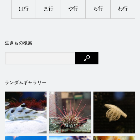
は行
ま行
や行
ら行
わ行
生きもの検索
ランダムギャラリー