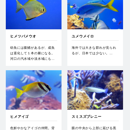
ヒメツバメウオ
ユメウメイロ
幼魚には腹鰭があるが、成魚
海外では大きな群れが見られ
は退化して１本の棘になる。
るが、日本では少ない。…
河口の汽水域や淡水域にも…
ヒメアイゴ
スミスズブレニー
色鮮やかなアイゴの仲間。背
眼の中央から上部に延びる黒