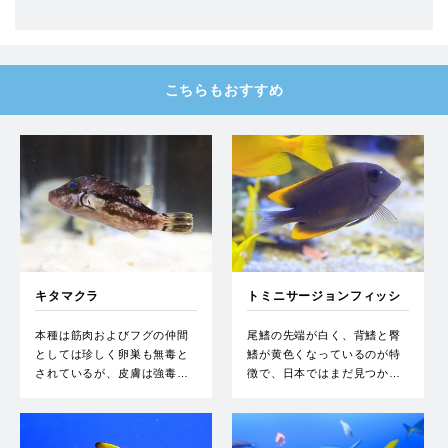
こちらもおすすめ
キタマクラ
トミニサージョンフィッシ
ュ
本種は筋肉およびフグの仲間
尾鰭の先端が白く、背鰭と臀
としては珍しく卵巣も無毒と
鰭が黄色くなっているのが特
されているが、皮膚は強毒…
徴で、日本ではまだ見つか…