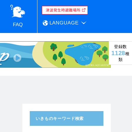
LANGUAGE
FAQ
登録数
1128
種
類
いきものキーワード検索