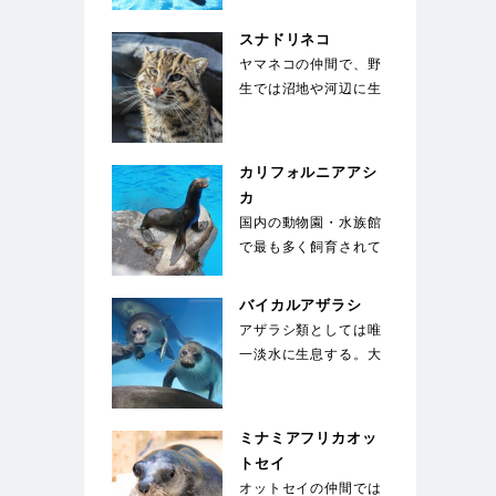
ついた。胸に黒い帯
が…
スナドリネコ
ヤマネコの仲間で、野
生では沼地や河辺に生
息している。前足の指
の間には、水かきの
様…
カリフォルニアアシ
カ
国内の動物園・水族館
で最も多く飼育されて
いる種類のアシカ。運
動能力が高く俊敏な
バイカルアザラシ
動…
アザラシ類としては唯
一淡水に生息する。大
きな目が特徴で、生ま
れた子供は全身が白
い…
ミナミアフリカオッ
トセイ
オットセイの仲間では