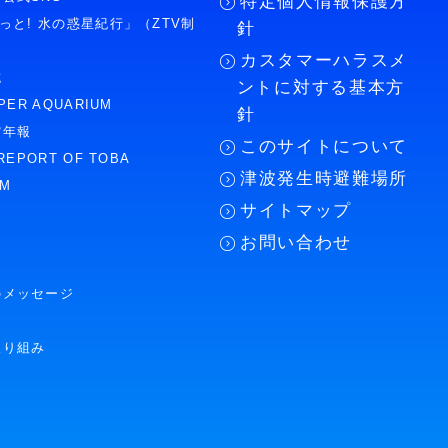
特定個人情報保護方
もっと! 水の惑星紀行」（ZTV制
針
カスタマーハラスメ
誌
ントに対する基本方
PER AQUARIUM
針
館年報
このサイトについて
REPORT OF TOBA
津波発生時避難場所
UM
サイトマップ
お問い合わせ
のメッセージ
取り組み