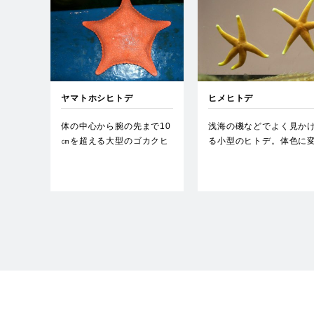
ヤマトホシヒトデ
ヒメヒトデ
体の中心から腕の先まで10
浅海の磯などでよく見か
㎝を超える大型のゴカクヒ
る小型のヒトデ。体色に
トデ。…
異が多い。春夏の繁殖時
メス…