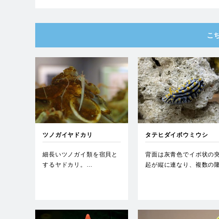
こ
ツノガイヤドカリ
タテヒダイボウミウシ
細長いツノガイ類を宿貝と
背面は灰青色でイボ状の
するヤドカリ。…
起が縦に連なり、複数の
起線となっている。…