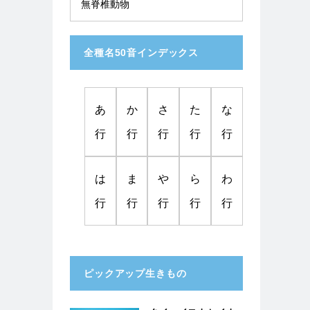
無脊椎動物
全種名50音インデックス
あ
か
さ
た
な
行
行
行
行
行
は
ま
や
ら
わ
行
行
行
行
行
ピックアップ生きもの