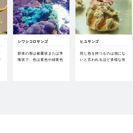
シワシコロサンゴ
ヒユサンゴ
け
群体の形は被覆状または準
同じ色を持つものは他にな
変
塊状で、色は黄色や緑黄色
いと言われるほど多様な蛍
に
など変化に富む。うね状の
光色彩を持つ。…
壁が…