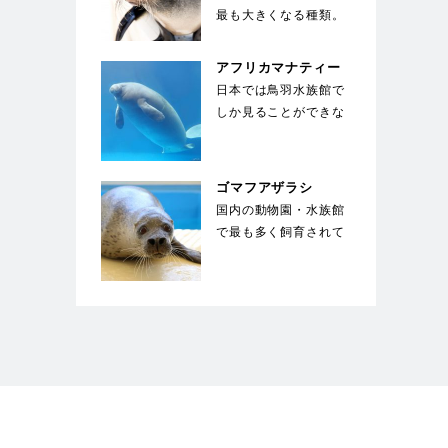
最も大きくなる種類。
体を覆う剛毛の下には
綿毛のような下毛が
アフリカマナティー
密…
日本では鳥羽水族館で
しか見ることができな
い。ジュゴンと同じく
草食性の海獣で、絶
滅…
ゴマフアザラシ
国内の動物園・水族館
で最も多く飼育されて
いる種類のアザラシ。
体は薄い灰色で、多
数…