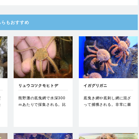
ちらもおすすめ
リュウコツクモヒトデ
イガグリガニ
突
熊野灘の底曳網で水深300
底曳き網や底刺し網に混ざ
隆
ｍあたりで採集される。比
って捕獲される。非常に棘
較的大型のクモヒトデ。…
が強く素手で持つと痛い。
…