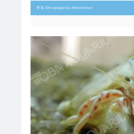
学名:
Oncopagurus monstrosus