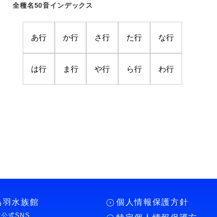
全種名50音インデックス
あ行
か行
さ行
た行
な行
は行
ま行
や行
ら行
わ行
鳥羽水族館
個人情報保護方針
公式SNS