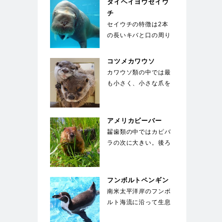
タイヘイヨウセイウ
チ
セイウチの特徴は2本
の長いキバと口の周り
の400～500本のヒ
ゲ。キバは上顎の犬…
コツメカワウソ
カワウソ類の中では最
も小さく、小さな爪を
していることが種名の
由来。手先が器用で
餌…
アメリカビーバー
齧歯類の中ではカピバ
ラの次に大きい。後ろ
足に水かきがついてお
り、オール状の尾を
使…
フンボルトペンギン
南米太平洋岸のフンボ
ルト海流に沿って生息
することからこの名が