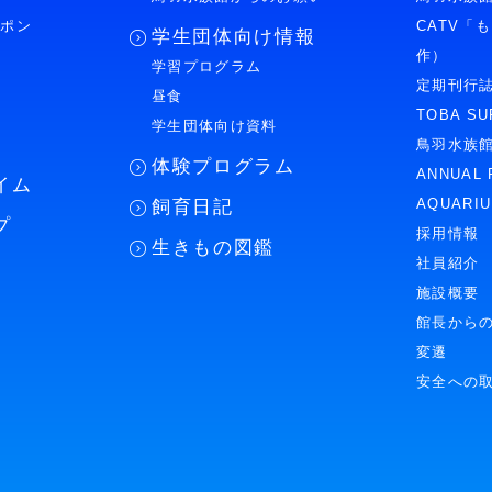
ーポン
CATV「
学生団体向け情報
作）
学習プログラム
様
定期刊行
昼食
TOBA SU
学生団体向け資料
鳥羽水族
体験プログラム
ANNUAL 
イム
AQUARI
飼育日記
プ
採用情報
生きもの図鑑
社員紹介
施設概要
館長から
変遷
安全への