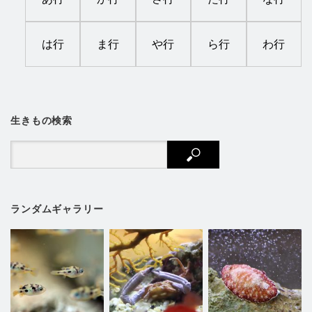
は行
ま行
や行
ら行
わ行
生きもの検索
ランダムギャラリー