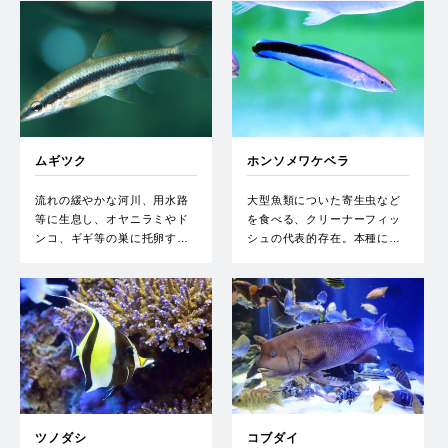
ムギツク
ホンソメワケベラ
流れの緩やかな河川、用水路
大型魚類についた寄生虫など
等に生息し、オヤニラミやド
を食べる、クリーナーフィッ
ンコ、ギギ等の巣に托卵す…
シュの代表的存在。本種に…
ツノダシ
コブダイ