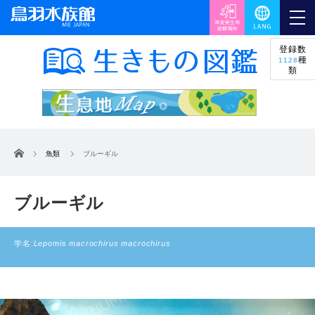
登録数
種
1128
類
ホーム
魚類
ブルーギル
ブルーギル
学名:
Lepomis macrochirus macrochirus