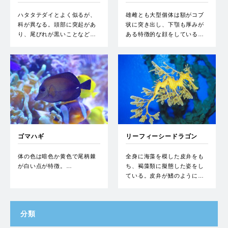
ハタタテダイとよく似るが、
雄雌とも大型個体は額がコブ
科が異なる。頭部に突起があ
状に突き出し、下顎も厚みが
り、尾びれが黒いことなど…
ある特徴的な顔をしている…
ゴマハギ
リーフィーシードラゴン
体の色は暗色か黄色で尾柄棘
全身に海藻を模した皮弁をも
が白い点が特徴。…
ち、褐藻類に擬態した姿をし
ている。皮弁が鰭のように…
分類