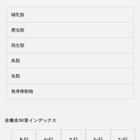
哺乳類
爬虫類
両生類
鳥類
魚類
無脊椎動物
全種名50音インデックス
あ行
か行
さ行
た行
な行