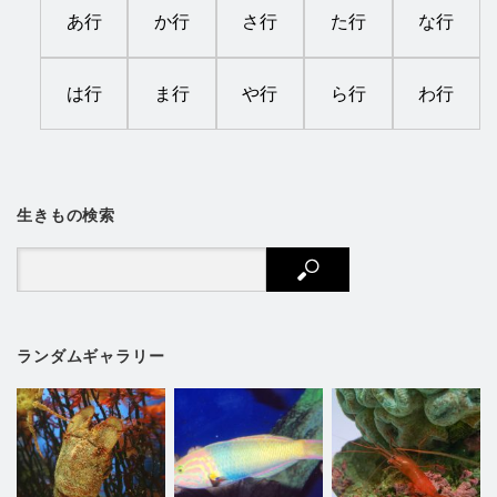
あ行
か行
さ行
た行
な行
は行
ま行
や行
ら行
わ行
生きもの検索
ランダムギャラリー