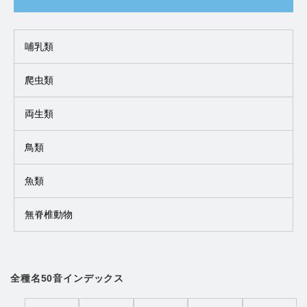
哺乳類
爬虫類
両生類
鳥類
魚類
無脊椎動物
全種名50音インデックス