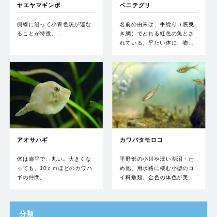
ヤエヤマギンポ
ベニテグリ
側線に沿って小青色斑が連な
名前の由来は、手繰り（底曳
ることが特徴。…
き網）でとれる紅色の魚とさ
れている。平たい体に、吻…
アオサハギ
カワバタモロコ
体は扁平で、丸い。大きくな
平野部の小川や浅い湖沼・た
っても、10ｃｍほどのカワハ
め池、用水路に棲む小型のコ
ギの仲間。…
イ科魚類。金色の体色が美…
分類