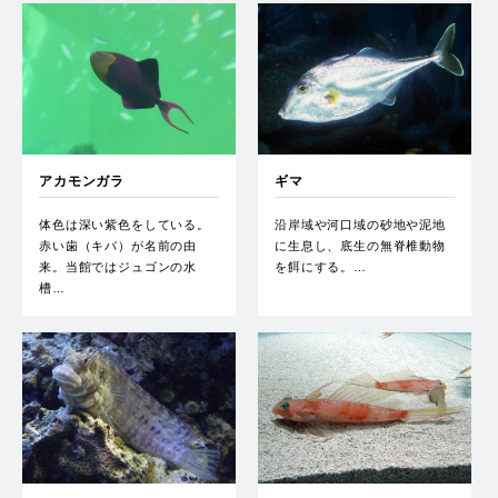
アカモンガラ
ギマ
体色は深い紫色をしている。
沿岸域や河口域の砂地や泥地
赤い歯（キバ）が名前の由
に生息し、底生の無脊椎動物
来。当館ではジュゴンの水
を餌にする。…
槽…