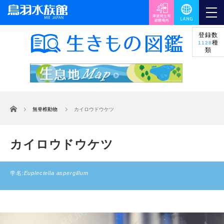
登録数
種
1128
類
ホーム
無脊椎動物
カイロウドウケツ
カイロウドウケツ
学名:
Euplectella aspergillum