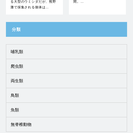
る大型のウミシダだが、熊野
間。…
灘で採集される個体は…
分類
哺乳類
爬虫類
両生類
鳥類
魚類
無脊椎動物