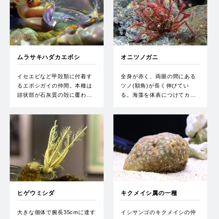
ムラサキハダカエボシ
オニツノガニ
イセエビなど甲殻類に付着す
全身が赤く、両眼の間にある
るエボシガイの仲間。本種は
ツノ(額角)が長く伸びてい
頭状部が石灰質の殻に覆わ…
る。海藻を体表につけてカ…
ヒゲウミシダ
キクメイシ属の一種
大きな個体で腕長35cmに達す
イシサンゴのキクメイシの仲