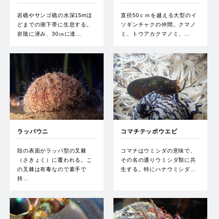
岩礁やサンゴ礁の水深15mほ
直径50ｃｍを越える大型のイ
どまでの潮下帯に生息する。
ソギンチャクの仲間。クマノ
岩陰に潜み、30㎝に達…
ミ、トウアカクマノミ、…
ラッパウニ
コマチテッポウエビ
殻の表面がラッパ型の叉棘
コマチはウミシダの意味で、
（さきょく）に覆われる。こ
その名の通りウミシダ類に共
の叉棘は有毒なので素手で
生する。特にハナウミシダ…
持…