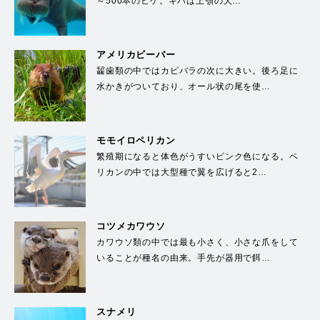
～500本のヒゲ。キバは上顎の犬…
アメリカビーバー
齧歯類の中ではカピバラの次に大きい。後ろ足に
水かきがついており、オール状の尾を使…
モモイロペリカン
繁殖期になると体色がうすいピンク色になる。ペ
リカンの中では大型種で翼を広げると2…
コツメカワウソ
カワウソ類の中では最も小さく、小さな爪をして
いることが種名の由来。手先が器用で餌…
スナメリ