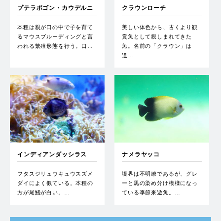
プテラポゴン・カウデルニ
クラウンローチ
ィ
本種は親が口の中で子を育て
美しい体色から、古くより観
るマウスブルーディングと言
賞魚として親しまれてきた
われる繁殖形態を行う。口…
魚。名前の「クラウン」は
道…
インディアンダッシラス
ナメラヤッコ
フタスジリュウキュウスズメ
境界は不明瞭であるが、グレ
ダイによく似ている。本種の
ーと黒の染め分け模様になっ
方が尾鰭が白い。…
ている季節来遊魚。…