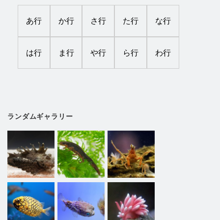
あ行
か行
さ行
た行
な行
は行
ま行
や行
ら行
わ行
ランダムギャラリー