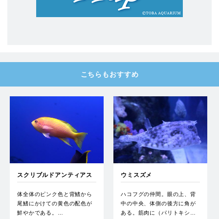
こちらもおすすめ
スクリブルドアンティアス
ウミスズメ
体全体のピンク色と背鰭から
ハコフグの仲間。眼の上、背
尾鰭にかけての黄色の配色が
中の中央、体側の後方に角が
鮮やかである。…
ある。筋肉に（パリトキシ…