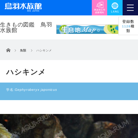
登録数
種
1128
類
ホーム
魚類
ハシキンメ
ハシキンメ
学名:
Gephyroberyx japonicus