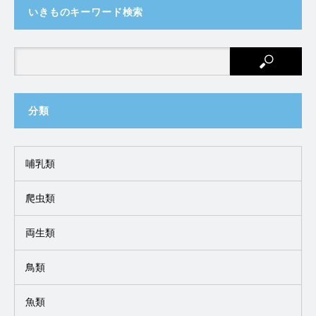
いきものキーワード検索
分類
哺乳類
爬虫類
両生類
鳥類
魚類