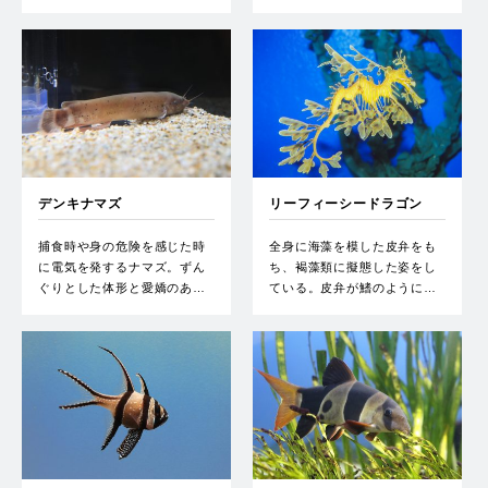
デンキナマズ
リーフィーシードラゴン
捕食時や身の危険を感じた時
全身に海藻を模した皮弁をも
に電気を発するナマズ。ずん
ち、褐藻類に擬態した姿をし
ぐりとした体形と愛嬌のあ…
ている。皮弁が鰭のように…