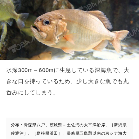
水深300m～600mに生息している深海魚で、大
きな口を持っているため、少し大きな魚でも丸
呑みにしてしまう。
分布：青森県八戸、茨城県～土佐湾の太平洋沿岸、［新潟県
佐渡沖］、［島根県浜田］、長崎県五島灘以南の東シナ海大