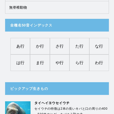
無脊椎動物
全種名50音インデックス
あ行
か行
さ行
た行
な行
は行
ま行
や行
ら行
わ行
ピックアップ生きもの
タイヘイヨウセイウチ
セイウチの特徴は2本の長いキバと口の周りの400