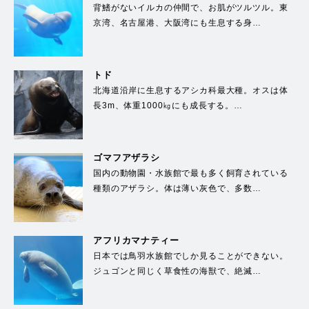
背鰭がないイルカの仲間で、お肌がツルツル。東
京湾、名古屋港、大阪湾にも生息する身…
トド
北海道沿岸に生息するアシカ科最大種。オスは体
長3m、体重1000㎏にも成長する。…
ゴマフアザラシ
国内の動物園・水族館で最も多く飼育されている
種類のアザラシ。体は薄い灰色で、多数…
アフリカマナティー
日本では鳥羽水族館でしか見ることができない。
ジュゴンと同じく草食性の海獣で、絶滅…