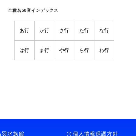
全種名50音インデックス
あ行
か行
さ行
た行
な行
は行
ま行
や行
ら行
わ行
鳥羽水族館
個人情報保護方針