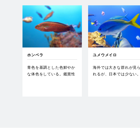
ホンベラ
ユメウメイロ
青色を基調とした色鮮やか
海外では大きな群れが見
な体色をしている。鑑賞性
れるが、日本では少ない
の高い種であり、よく知ら
…
れる…