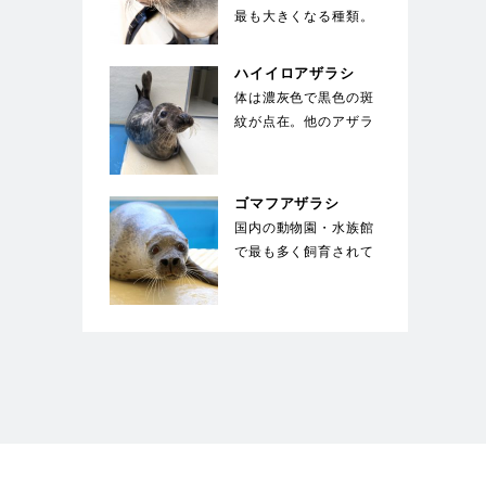
最も大きくなる種類。
体を覆う剛毛の下には
綿毛のような下毛が
ハイイロアザラシ
密…
体は濃灰色で黒色の斑
紋が点在。他のアザラ
シとは違い、馬のよう
な長い顔が特徴的。
国…
ゴマフアザラシ
国内の動物園・水族館
で最も多く飼育されて
いる種類のアザラシ。
体は薄い灰色で、多
数…