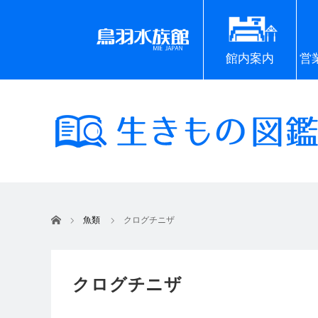
館内案内
営
ホーム
魚類
クログチニザ
クログチニザ