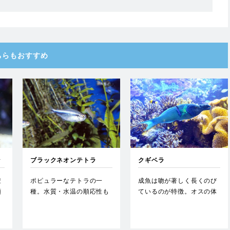
ちらもおすすめ
ッ
ブラックネオンテトラ
クギベラ
豊
ポピュラーなテトラの一
成魚は吻が著しく長くのび
類
種。水質・水温の順応性も
ているのが特徴。オスの体
レ
高く、飼育しやすい。…
色が鮮やかな緑色であるの
に対…