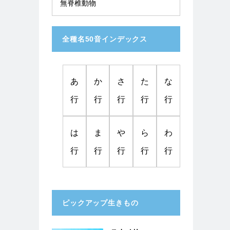
無脊椎動物
全種名50音インデックス
あ
か
さ
た
な
行
行
行
行
行
は
ま
や
ら
わ
行
行
行
行
行
ピックアップ生きもの