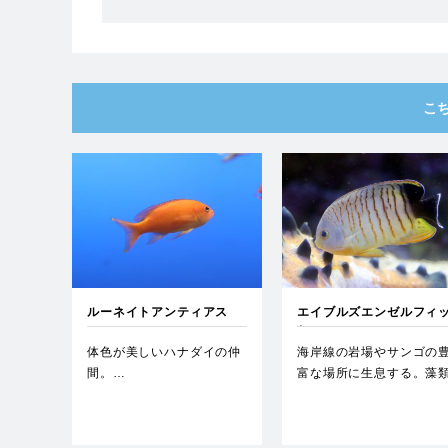
こ
ルーネイトアンティアス
エイブルズエンゼルフィ
シュ
体色が美しいハナダイの仲
海岸線の岩場やサンゴの
間。…
富な場所に生息する。藻
を食べ、3～7個体のハー
ム…