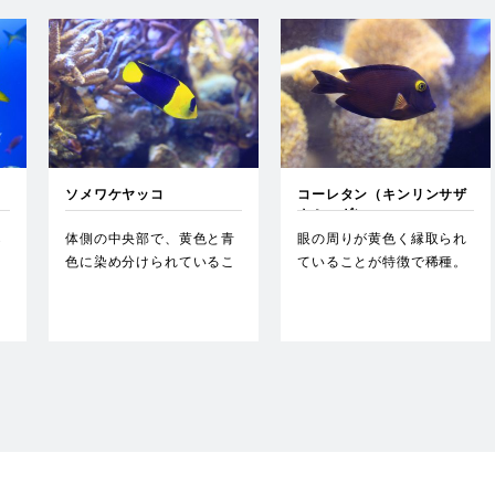
ソメワケヤッコ
コーレタン（キンリンサザ
ナミハギ）
ら
体側の中央部で、黄色と青
眼の周りが黄色く縁取られ
。
色に染め分けられているこ
ていることが特徴で稀種。
とが特徴で、一夫多妻制の
…
ハー…