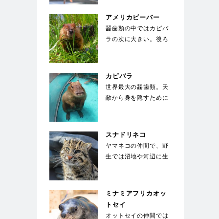
大型種で翼を広げると
2…
アメリカビーバー
齧歯類の中ではカピバ
ラの次に大きい。後ろ
足に水かきがついてお
り、オール状の尾を
使…
カピバラ
世界最大の齧歯類。天
敵から身を隠すために
水中に5分以上潜るこ
とができ、顔を出す
の…
スナドリネコ
ヤマネコの仲間で、野
生では沼地や河辺に生
息している。前足の指
の間には、水かきの
様…
ミナミアフリカオッ
トセイ
オットセイの仲間では