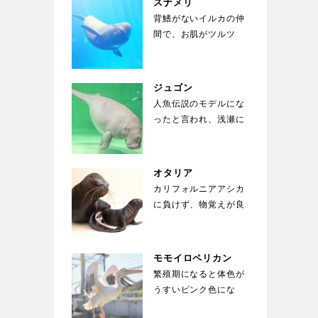
スナメリ
背鰭がないイルカの仲
間で、お肌がツルツ
ル。東京湾、名古屋
港、大阪湾にも生息す
る身…
ジュゴン
人魚伝説のモデルにな
ったと言われ、浅瀬に
生える海草を餌にして
いる。世界中でも飼
育…
オタリア
カリフォルニアアシカ
に負けず、物覚えが良
い。体は水中を泳ぐの
に適した流線形。体
色…
モモイロペリカン
繁殖期になると体色が
うすいピンク色にな
る。ペリカンの中では