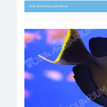
学名:
Acanthurus pyroferus