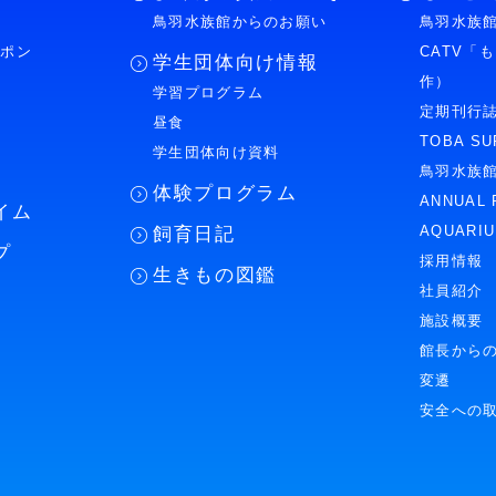
鳥羽水族館からのお願い
鳥羽水族館
ーポン
CATV「
学生団体向け情報
作）
学習プログラム
様
定期刊行
昼食
TOBA SU
学生団体向け資料
鳥羽水族
体験プログラム
ANNUAL 
イム
AQUARI
飼育日記
プ
採用情報
生きもの図鑑
社員紹介
施設概要
館長から
変遷
安全への