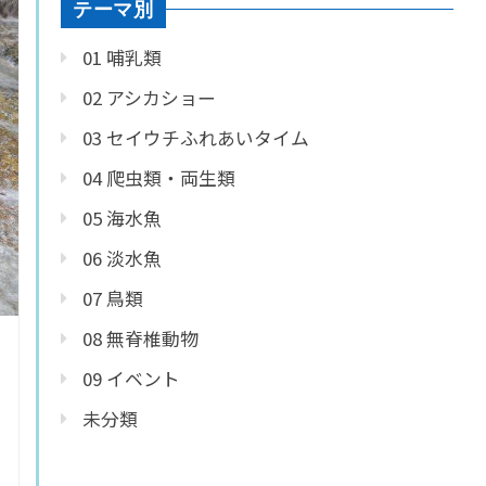
テーマ別
01 哺乳類
02 アシカショー
03 セイウチふれあいタイム
04 爬虫類・両生類
05 海水魚
06 淡水魚
07 鳥類
08 無脊椎動物
09 イベント
未分類