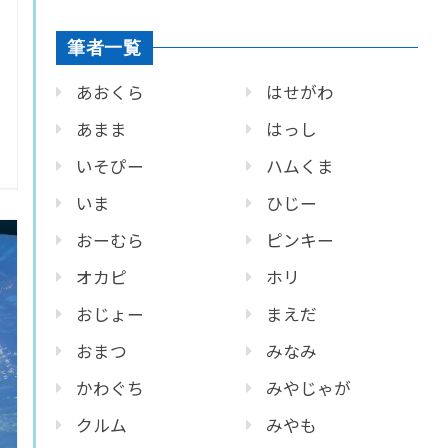
筆者一覧
あおくら
はせがわ
あまま
はっし
いそぴー
ハムくま
いま
ひじー
おーむら
ピンキー
オカピ
ホリ
おじょー
まえだ
おまつ
みなみ
かわぐち
みやじゃが
クルム
みやも