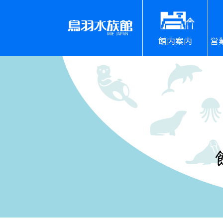
館内案内
営