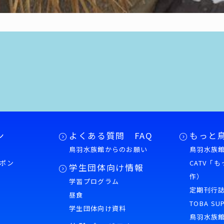
ン
よくある質問 FAQ
もっと
鳥羽水族館からのお願い
鳥羽水族館
ポン
CATV「
学生団体向け情報
作）
学習プログラム
様
定期刊行
昼食
TOBA SU
学生団体向け資料
鳥羽水族