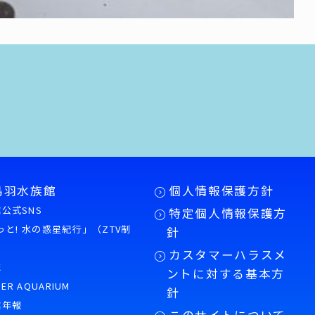
鳥羽水族館
個人情報保護方針
公式SNS
特定個人情報保護方
もっと! 水の惑星紀行」（ZTV制
針
カスタマーハラスメ
誌
ントに対する基本方
PER AQUARIUM
針
館年報