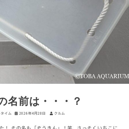
の名前は・・・？
いタイム
2026年4月28日
クルム
た！ その名も「ぞうきん」！笑 さっそくいちこに