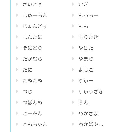
さいとぅ
むぎ
しゅーちん
もっちー
じょんどぅ
もも
しんたに
もりたき
そにどり
やはた
たかむら
やまじ
たに
よしこ
たぬたぬ
りゅー
つじ
りゅうざき
つぼんぬ
ろん
とーみん
わかさま
ともちゃん
わかばやし