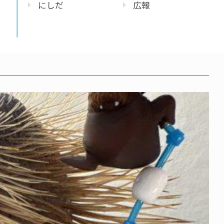
にしだ
広報