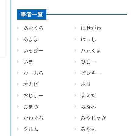
筆者一覧
あおくら
はせがわ
あまま
はっし
いそぴー
ハムくま
いま
ひじー
おーむら
ピンキー
オカピ
ホリ
おじょー
まえだ
おまつ
みなみ
かわぐち
みやじゃが
クルム
みやも