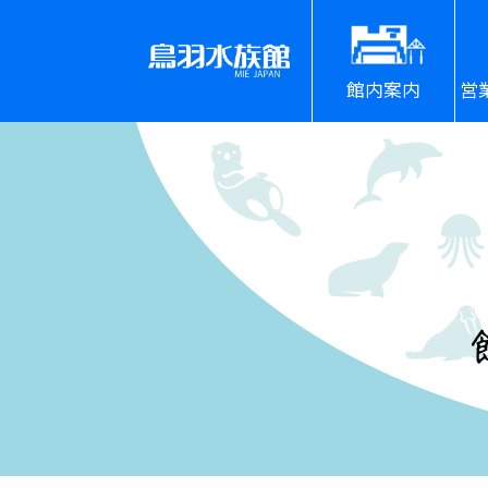
館内案内
営