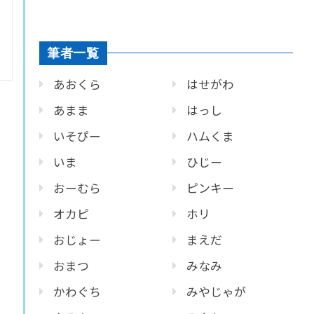
筆者一覧
あおくら
はせがわ
あまま
はっし
いそぴー
ハムくま
いま
ひじー
おーむら
ピンキー
オカピ
ホリ
おじょー
まえだ
おまつ
みなみ
かわぐち
みやじゃが