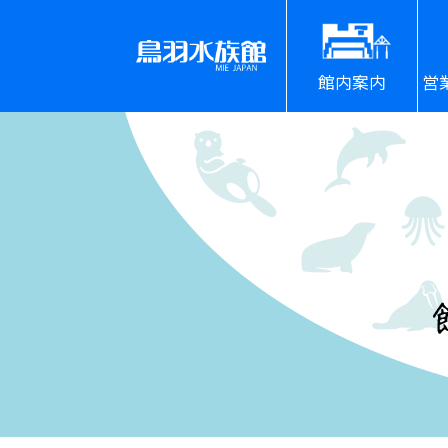
館内案内
営