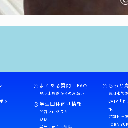
ン
よくある質問 FAQ
もっと
鳥羽水族館からのお願い
鳥羽水族館
ポン
CATV「
学生団体向け情報
作）
学習プログラム
様
定期刊行
昼食
TOBA SU
学生団体向け資料