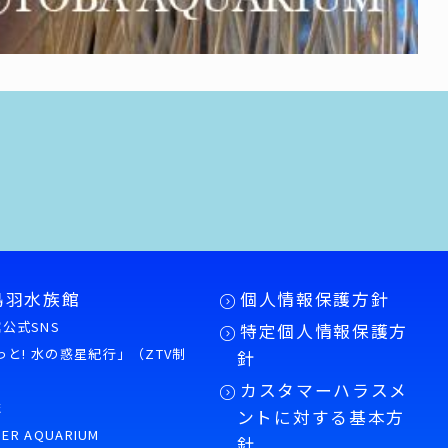
鳥羽水族館
個人情報保護方針
公式SNS
特定個人情報保護方
もっと! 水の惑星紀行」（ZTV制
針
カスタマーハラスメ
誌
ントに対する基本方
PER AQUARIUM
針