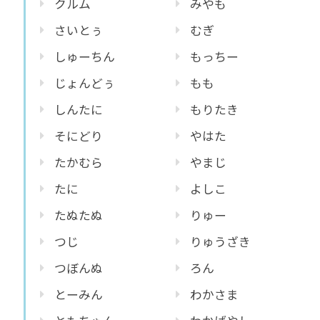
クルム
みやも
さいとぅ
むぎ
しゅーちん
もっちー
じょんどぅ
もも
しんたに
もりたき
そにどり
やはた
たかむら
やまじ
たに
よしこ
たぬたぬ
りゅー
つじ
りゅうざき
つぼんぬ
ろん
とーみん
わかさま