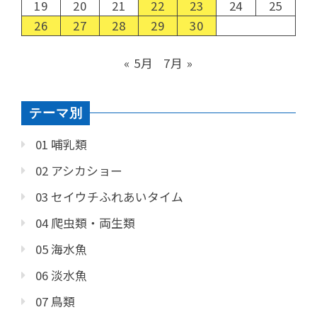
19
20
21
22
23
24
25
26
27
28
29
30
« 5月
7月 »
テーマ別
01 哺乳類
02 アシカショー
03 セイウチふれあいタイム
04 爬虫類・両生類
05 海水魚
06 淡水魚
07 鳥類