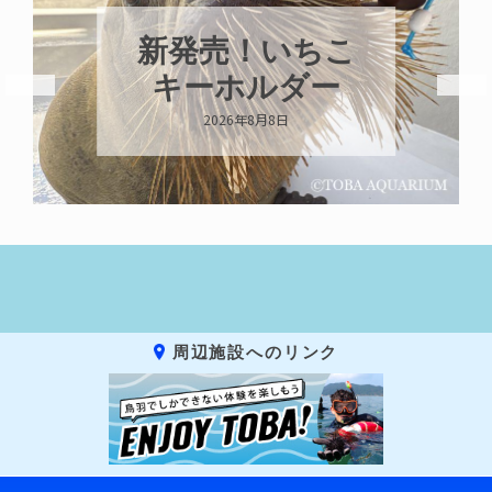
パラオオウ
いちこ
ガイが交接し
ルダー
います
月8日
2026年8月7日
周辺施設へのリンク