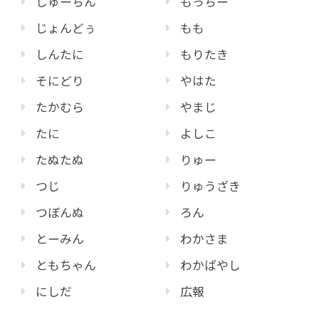
しゅーちん
もっちー
じょんどぅ
もも
しんたに
もりたき
そにどり
やはた
たかむら
やまじ
たに
よしこ
たぬたぬ
りゅー
つじ
りゅうざき
つぼんぬ
ろん
とーみん
わかさま
ともちゃん
わかばやし
にしだ
広報