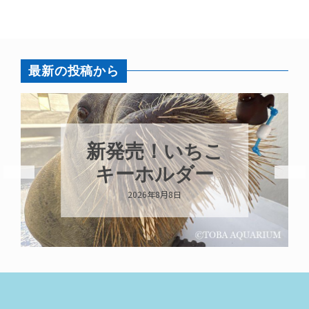
最新の投稿から
パラオオウム
いちこ
ガイが交接して
ダー
います
2026年8月7日