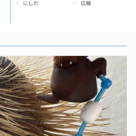
にしだ
広報