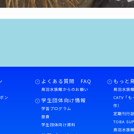
ン
よくある質問 FAQ
もっと
鳥羽水族館からのお願い
鳥羽水族館
ポン
CATV「
学生団体向け情報
作）
学習プログラム
様
定期刊行
昼食
TOBA SU
学生団体向け資料
鳥羽水族