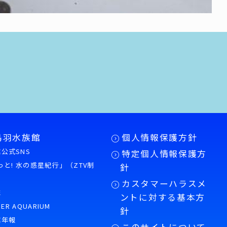
鳥羽水族館
個人情報保護方針
公式SNS
特定個人情報保護方
もっと! 水の惑星紀行」（ZTV制
針
カスタマーハラスメ
誌
ントに対する基本方
PER AQUARIUM
針
館年報