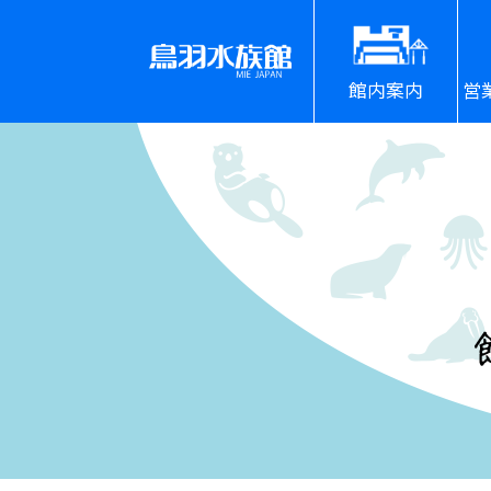
館内案内
営