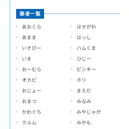
筆者一覧
あおくら
はせがわ
あまま
はっし
いそぴー
ハムくま
いま
ひじー
おーむら
ピンキー
オカピ
ホリ
おじょー
まえだ
おまつ
みなみ
かわぐち
みやじゃが
クルム
みやも