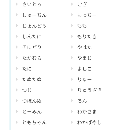
さいとぅ
むぎ
しゅーちん
もっちー
じょんどぅ
もも
しんたに
もりたき
そにどり
やはた
たかむら
やまじ
たに
よしこ
たぬたぬ
りゅー
つじ
りゅうざき
つぼんぬ
ろん
とーみん
わかさま
ともちゃん
わかばやし