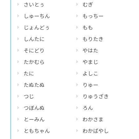
さいとぅ
むぎ
しゅーちん
もっちー
じょんどぅ
もも
しんたに
もりたき
そにどり
やはた
たかむら
やまじ
たに
よしこ
たぬたぬ
りゅー
つじ
りゅうざき
つぼんぬ
ろん
とーみん
わかさま
ともちゃん
わかばやし