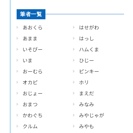
筆者一覧
あおくら
はせがわ
あまま
はっし
いそぴー
ハムくま
いま
ひじー
おーむら
ピンキー
オカピ
ホリ
おじょー
まえだ
おまつ
みなみ
かわぐち
みやじゃが
クルム
みやも