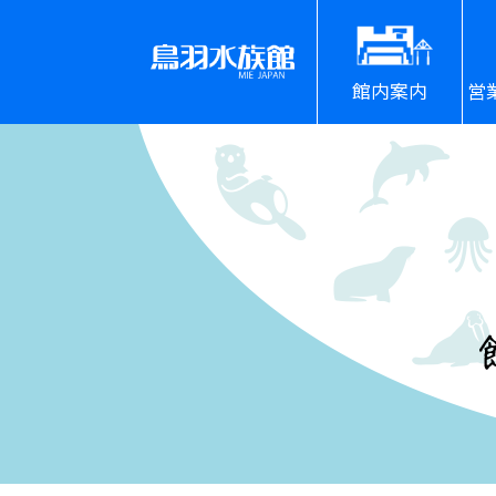
館内案内
営