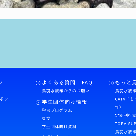
ン
よくある質問 FAQ
もっと
鳥羽水族館からのお願い
鳥羽水族館
ポン
CATV「
学生団体向け情報
作）
学習プログラム
様
定期刊行
昼食
TOBA SU
学生団体向け資料
鳥羽水族