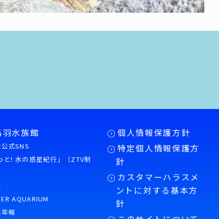
鳥羽水族館
個人情報保護方針
公式SNS
特定個人情報保護方
もっと! 水の惑星紀行」（ZTV制
針
カスタマーハラスメ
誌
ントに対する基本方
PER AQUARIUM
針
館年報