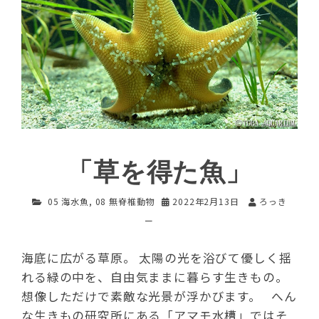
「草を得た魚」
05 海水魚
,
08 無脊椎動物
2022年2月13日
ろっき
ー
海底に広がる草原。 太陽の光を浴びて優しく揺
れる緑の中を、自由気ままに暮らす生きもの。
想像しただけで素敵な光景が浮かびます。 へん
な生きもの研究所にある「アマモ水槽」ではそ