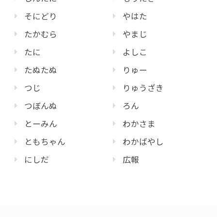
そにどり
やはた
たかむら
やまじ
たに
よしこ
たぬたぬ
りゅー
つじ
りゅうざき
つぼんぬ
ろん
とーみん
わかさま
ともちゃん
わかばやし
にしだ
広報