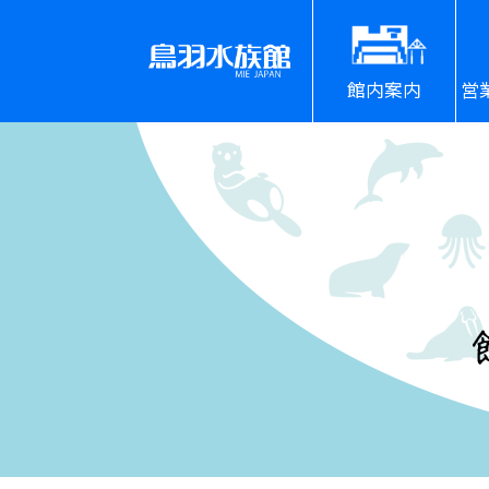
館内案内
営