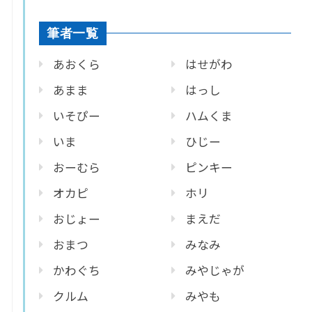
筆者一覧
あおくら
はせがわ
あまま
はっし
いそぴー
ハムくま
いま
ひじー
おーむら
ピンキー
オカピ
ホリ
おじょー
まえだ
おまつ
みなみ
かわぐち
みやじゃが
クルム
みやも