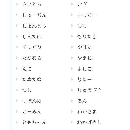
さいとぅ
むぎ
しゅーちん
もっちー
じょんどぅ
もも
しんたに
もりたき
そにどり
やはた
たかむら
やまじ
たに
よしこ
たぬたぬ
りゅー
つじ
りゅうざき
つぼんぬ
ろん
とーみん
わかさま
ともちゃん
わかばやし