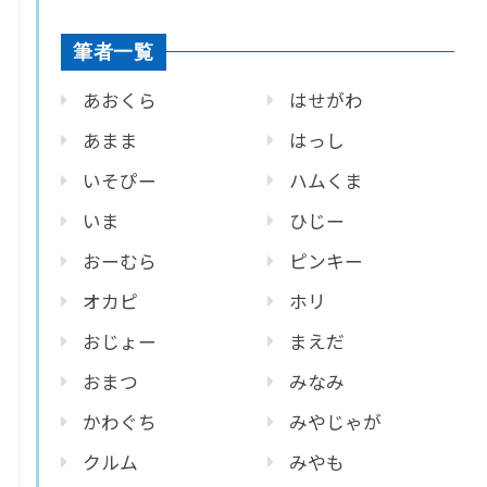
筆者一覧
あおくら
はせがわ
あまま
はっし
いそぴー
ハムくま
いま
ひじー
おーむら
ピンキー
オカピ
ホリ
おじょー
まえだ
おまつ
みなみ
かわぐち
みやじゃが
クルム
みやも