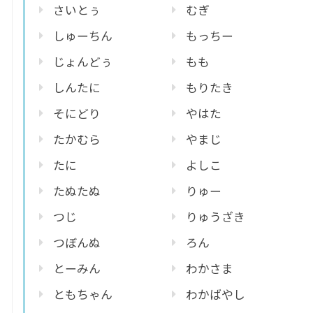
さいとぅ
むぎ
しゅーちん
もっちー
じょんどぅ
もも
しんたに
もりたき
そにどり
やはた
たかむら
やまじ
たに
よしこ
たぬたぬ
りゅー
つじ
りゅうざき
つぼんぬ
ろん
とーみん
わかさま
ともちゃん
わかばやし