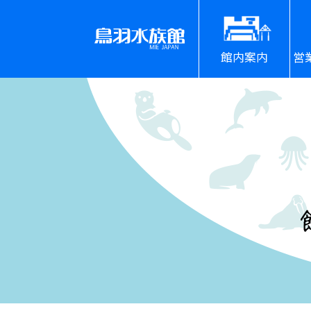
館内案内
営