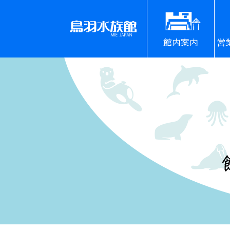
館内案内
営