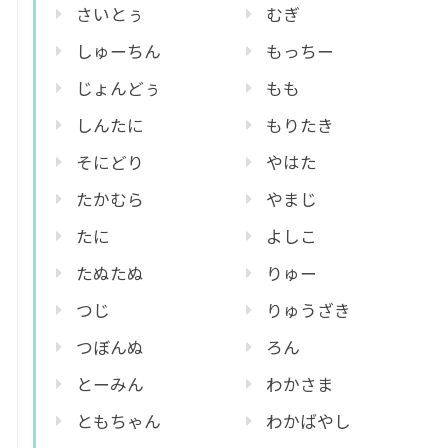
さいとぅ
むぎ
しゅーちん
もっちー
じょんどぅ
もも
しんたに
もりたき
そにどり
やはた
たかむら
やまじ
たに
よしこ
たぬたぬ
りゅー
つじ
りゅうざき
つぼんぬ
ろん
とーみん
わかさま
ともちゃん
わかばやし