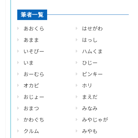
筆者一覧
あおくら
はせがわ
あまま
はっし
いそぴー
ハムくま
いま
ひじー
おーむら
ピンキー
オカピ
ホリ
おじょー
まえだ
おまつ
みなみ
かわぐち
みやじゃが
クルム
みやも