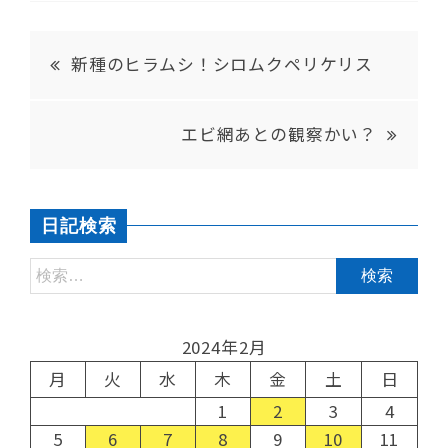
新種のヒラムシ！シロムクペリケリス
エビ網あとの観察かい？
日記検索
2024年2月
月
火
水
木
金
土
日
1
2
3
4
5
6
7
8
9
10
11