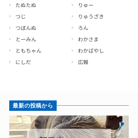
たぬたぬ
りゅー
つじ
りゅうざき
つぼんぬ
ろん
とーみん
わかさま
ともちゃん
わかばやし
にしだ
広報
最新の投稿から
パラオオウム