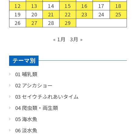
12
13
14
15
16
17
18
19
20
21
22
23
24
25
26
27
28
29
« 1月
3月 »
テーマ別
01 哺乳類
02 アシカショー
03 セイウチふれあいタイム
04 爬虫類・両生類
05 海水魚
06 淡水魚