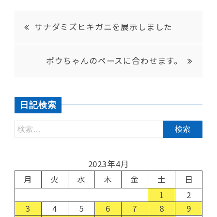
サナダミズヒキガニを展示しました
ポウちゃんのペースに合わせます。
日記検索
2023年4月
月
火
水
木
金
土
日
1
2
3
4
5
6
7
8
9