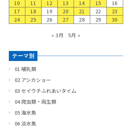
10
11
12
13
14
15
16
17
18
19
20
21
22
23
24
25
26
27
28
29
30
« 3月
5月 »
テーマ別
01 哺乳類
02 アシカショー
03 セイウチふれあいタイム
04 爬虫類・両生類
05 海水魚
06 淡水魚