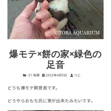
爆モテ×餅の家×緑色の
足音
07 鳥類
2023年4月9日
つじ
どうも爆モテ飼育員です。
どうやらおもち氏に家が出来たみたいです。