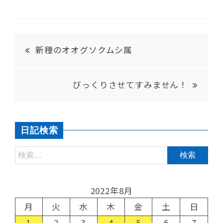
新種のオオグソクムシ属
びっくりさせてすみません！
日記検索
2022年8月
月
火
水
木
金
土
日
1
2
3
4
5
6
7