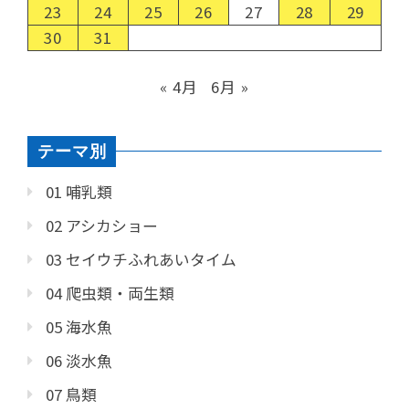
23
24
25
26
27
28
29
30
31
« 4月
6月 »
テーマ別
01 哺乳類
02 アシカショー
03 セイウチふれあいタイム
04 爬虫類・両生類
05 海水魚
06 淡水魚
07 鳥類