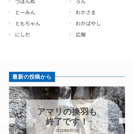
つぼんぬ
ろん
とーみん
わかさま
ともちゃん
わかばやし
にしだ
広報
最新の投稿から
アマリの換羽も
終了です！
2026年8月7日