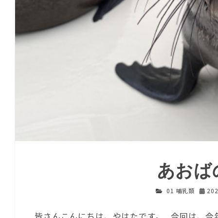
あおば
01 哺乳類
20
皆さんこんにちは、やはたです。 今回は、今