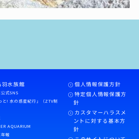
鳥羽水族館
個人情報保護方針
公式SNS
特定個人情報保護方
もっと! 水の惑星紀行」（ZTV制
針
カスタマーハラスメ
誌
ントに対する基本方
PER AQUARIUM
針
館年報