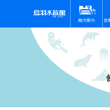
館内案内
営