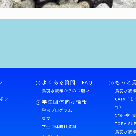
ン
よくある質問 FAQ
もっと
鳥羽水族館からのお願い
鳥羽水族館
ポン
CATV「
学生団体向け情報
作）
学習プログラム
様
定期刊行
昼食
TOBA SU
学生団体向け資料
鳥羽水族