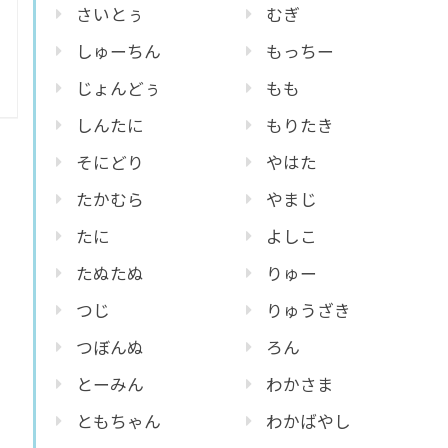
さいとぅ
むぎ
しゅーちん
もっちー
じょんどぅ
もも
しんたに
もりたき
そにどり
やはた
たかむら
やまじ
たに
よしこ
たぬたぬ
りゅー
つじ
りゅうざき
つぼんぬ
ろん
とーみん
わかさま
ともちゃん
わかばやし