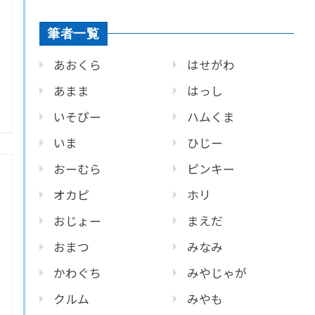
筆者一覧
あおくら
はせがわ
あまま
はっし
いそぴー
ハムくま
いま
ひじー
おーむら
ピンキー
オカピ
ホリ
おじょー
まえだ
おまつ
みなみ
かわぐち
みやじゃが
クルム
みやも