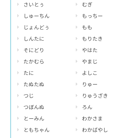
さいとぅ
むぎ
しゅーちん
もっちー
じょんどぅ
もも
しんたに
もりたき
そにどり
やはた
たかむら
やまじ
たに
よしこ
たぬたぬ
りゅー
つじ
りゅうざき
つぼんぬ
ろん
とーみん
わかさま
ともちゃん
わかばやし