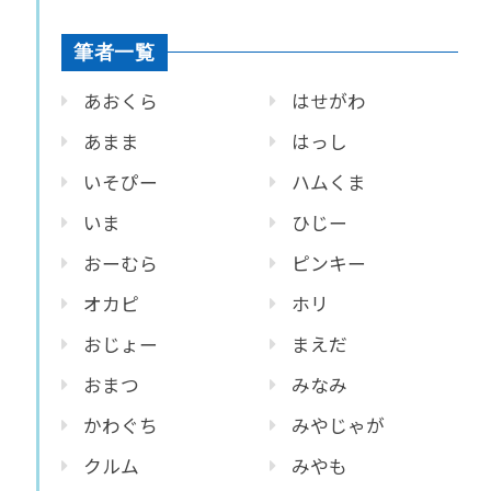
筆者一覧
あおくら
はせがわ
あまま
はっし
いそぴー
ハムくま
いま
ひじー
おーむら
ピンキー
オカピ
ホリ
おじょー
まえだ
おまつ
みなみ
かわぐち
みやじゃが
クルム
みやも