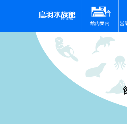
館内案内
営