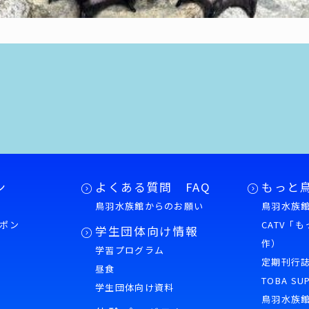
ン
よくある質問 FAQ
もっと
鳥羽水族館からのお願い
鳥羽水族館
ポン
CATV「
学生団体向け情報
作）
学習プログラム
様
定期刊行
昼食
TOBA SU
学生団体向け資料
鳥羽水族