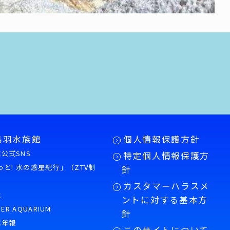
鳥羽水族館
個人情報保護方針
公式SNS
特定個人情報保護方
もっと! 水の惑星紀行」（ZTV制
針
カスタマーハラスメ
誌
ントに対する基本方
PER AQUARIUM
針
館年報