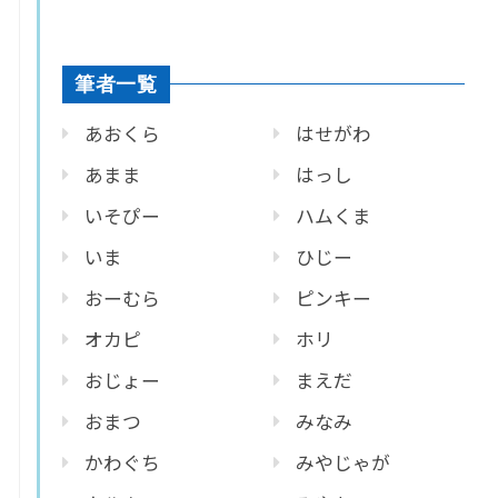
筆者一覧
あおくら
はせがわ
あまま
はっし
いそぴー
ハムくま
いま
ひじー
おーむら
ピンキー
オカピ
ホリ
おじょー
まえだ
おまつ
みなみ
かわぐち
みやじゃが