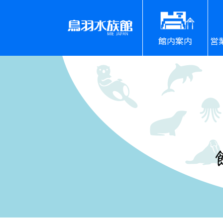
館内案内
営