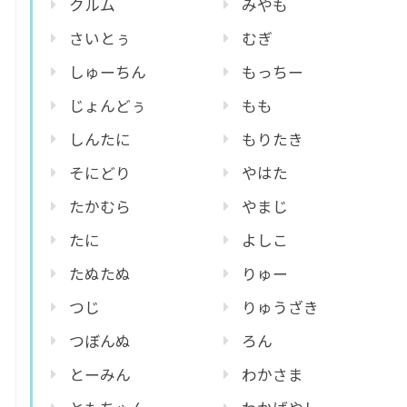
クルム
みやも
さいとぅ
むぎ
しゅーちん
もっちー
じょんどぅ
もも
しんたに
もりたき
そにどり
やはた
たかむら
やまじ
たに
よしこ
たぬたぬ
りゅー
つじ
りゅうざき
つぼんぬ
ろん
とーみん
わかさま