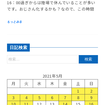
16：00過ぎからは陸場で休んでいることが多い
です。おじさん化するかも？なので、この時間
日記検索
2021年5月
月
火
水
木
金
土
日
1
2
3
4
5
6
7
8
9
10
11
12
13
14
15
16