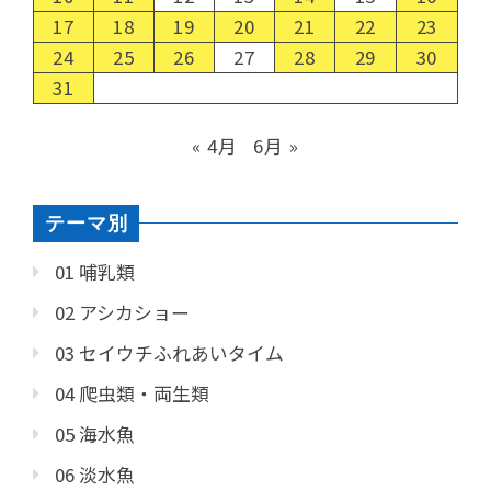
17
18
19
20
21
22
23
24
25
26
27
28
29
30
31
« 4月
6月 »
テーマ別
01 哺乳類
02 アシカショー
03 セイウチふれあいタイム
04 爬虫類・両生類
05 海水魚
06 淡水魚