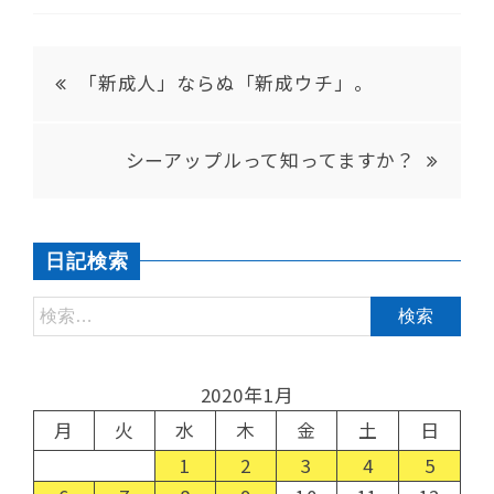
「新成人」ならぬ「新成ウチ」。
シーアップルって知ってますか？
日記検索
2020年1月
月
火
水
木
金
土
日
1
2
3
4
5