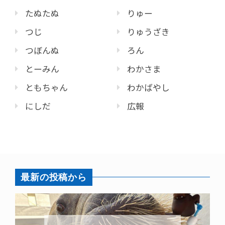
たぬたぬ
りゅー
つじ
りゅうざき
つぼんぬ
ろん
とーみん
わかさま
ともちゃん
わかばやし
にしだ
広報
最新の投稿から